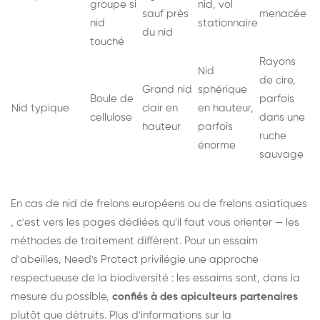
groupe si
nid, vol
sauf près
menacée
nid
stationnaire
du nid
touché
Rayons
Nid
de cire,
Grand nid
sphérique
Boule de
parfois
Nid typique
clair en
en hauteur,
cellulose
dans une
hauteur
parfois
ruche
énorme
sauvage
En cas de nid de
frelons européens
ou de
frelons asiatiques
, c'est vers les pages dédiées qu'il faut vous orienter — les
méthodes de traitement diffèrent. Pour un essaim
d'abeilles, Need's Protect privilégie une approche
respectueuse de la biodiversité : les essaims sont, dans la
mesure du possible,
confiés à des apiculteurs partenaires
plutôt que détruits. Plus d'informations sur la