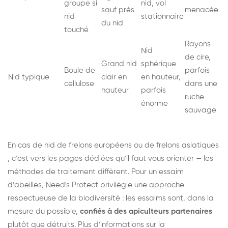
groupe si
nid, vol
sauf près
menacée
nid
stationnaire
du nid
touché
Rayons
Nid
de cire,
Grand nid
sphérique
Boule de
parfois
Nid typique
clair en
en hauteur,
cellulose
dans une
hauteur
parfois
ruche
énorme
sauvage
En cas de nid de
frelons européens
ou de
frelons asiatiques
, c'est vers les pages dédiées qu'il faut vous orienter — les
méthodes de traitement diffèrent. Pour un essaim
d'abeilles, Need's Protect privilégie une approche
respectueuse de la biodiversité : les essaims sont, dans la
mesure du possible,
confiés à des apiculteurs partenaires
plutôt que détruits. Plus d'informations sur la