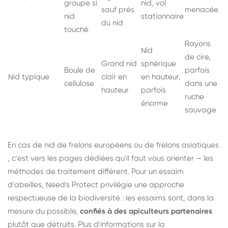
groupe si
nid, vol
sauf près
menacée
nid
stationnaire
du nid
touché
Rayons
Nid
de cire,
Grand nid
sphérique
Boule de
parfois
Nid typique
clair en
en hauteur,
cellulose
dans une
hauteur
parfois
ruche
énorme
sauvage
En cas de nid de
frelons européens
ou de
frelons asiatiques
, c'est vers les pages dédiées qu'il faut vous orienter — les
méthodes de traitement diffèrent. Pour un essaim
d'abeilles, Need's Protect privilégie une approche
respectueuse de la biodiversité : les essaims sont, dans la
mesure du possible,
confiés à des apiculteurs partenaires
plutôt que détruits. Plus d'informations sur la