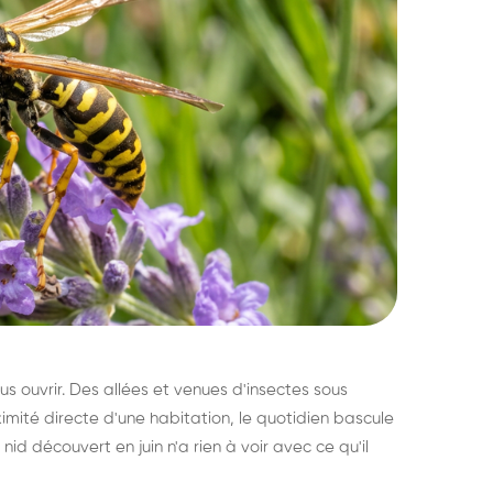
s ouvrir. Des allées et venues d'insectes sous
imité directe d'une habitation, le quotidien bascule
nid découvert en juin n'a rien à voir avec ce qu'il
ratisation : éliminer
Traitemen