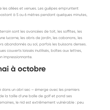
vre les allées et venues. Les guêpes empruntent
se postant à 5 ou 6 mètres pendant quelques minutes,
rain sont les avancées de toit, les soffites, les
ne lucarne, les abris de jardin, les cabanons, les
ers abandonnés au sol, parfois les buissons denses.
 couverts laissés inutilisés, boîtes aux lettres,
on impressionnante.
mai à octobre
rné dans un abri sec — émerge avec les premiers
e la taille d'une balle de golf et pond ses
semaines, le nid est extrêmement vulnérable : peu