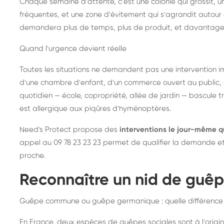
Chaque semaine d'attente, c'est une colonie qui grossit, un
fréquentes, et une zone d'évitement qui s'agrandit autour 
demandera plus de temps, plus de produit, et davantage
Quand l'urgence devient réelle
Toutes les situations ne demandent pas une intervention im
d'une chambre d'enfant, d'un commerce ouvert au public, 
quotidien — école, copropriété, allée de jardin — bascule t
est allergique aux piqûres d'hyménoptères.
Need's Protect propose des
interventions le jour-même q
appel au 09 78 23 23 23 permet de qualifier la demande et d
proche.
Reconnaître un nid de guê
Guêpe commune ou guêpe germanique : quelle différence
En France, deux espèces de guêpes sociales sont à l'origin