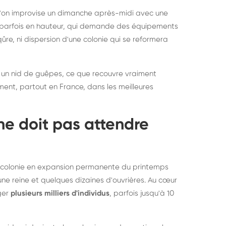
rablement rats et
de lit : de
 l'on improvise un dimanche après-midi avec une
uris, partout en France
partout e
e, parfois en hauteur, qui demande des équipements
re, ni dispersion d'une colonie qui se reformera
 un nid de guêpes, ce que recouvre vraiment
ement, partout en France, dans les meilleures
ne doit pas attendre
ne colonie en expansion permanente du printemps
une reine et quelques dizaines d'ouvrières. Au cœur
rger
plusieurs milliers d'individus
, parfois jusqu'à 10