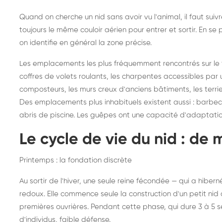
Quand on cherche un nid sans avoir vu l'animal, il faut sui
toujours le même couloir aérien pour entrer et sortir. En 
on identifie en général la zone précise.
Les emplacements les plus fréquemment rencontrés sur le ter
coffres de volets roulants, les charpentes accessibles par u
composteurs, les murs creux d'anciens bâtiments, les terri
Des emplacements plus inhabituels existent aussi : barbecues
abris de piscine. Les guêpes ont une capacité d'adaptati
Le cycle de vie du nid : de 
Printemps : la fondation discrète
Au sortir de l'hiver, une seule reine fécondée — qui a hibe
redoux. Elle commence seule la construction d'un petit nid d
premières ouvrières. Pendant cette phase, qui dure 3 à 5 
d'individus, faible défense.