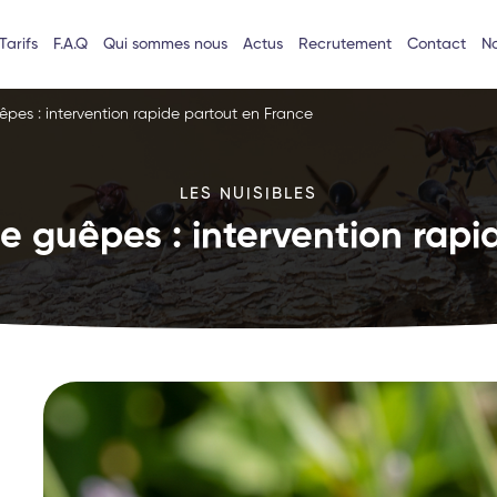
Tarifs
F.A.Q
Qui sommes nous
Actus
Recrutement
Contact
No
êpes : intervention rapide partout en France
LES NUISIBLES
e guêpes : intervention rapi