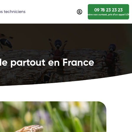
09 78 23 23 23
s techniciens
numéro non surtaxé, prix d’un appel LOCA
de partout en France