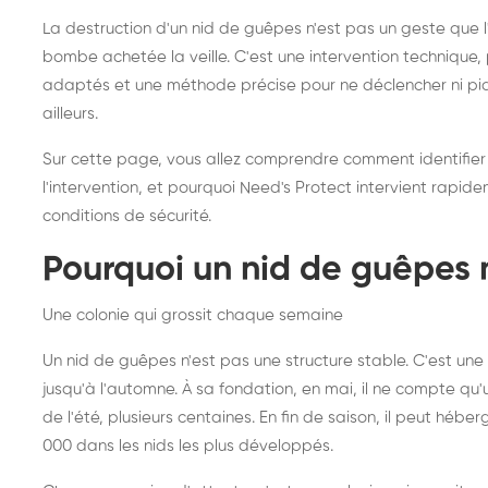
frelons asiatiques :
du
La destruction d'un nid de guêpes n'est pas un geste que
intervention partout en
so
bombe achetée la veille. C'est une intervention techniqu
adaptés et une méthode précise pour ne déclencher ni piqû
France
ailleurs.
Sur cette page, vous allez comprendre comment identifier
l'intervention, et pourquoi Need's Protect intervient rapid
conditions de sécurité.
Pourquoi un nid de guêpes 
Une colonie qui grossit chaque semaine
Un nid de guêpes n'est pas une structure stable. C'est u
jusqu'à l'automne. À sa fondation, en mai, il ne compte qu'
de l'été, plusieurs centaines. En fin de saison, il peut hébe
000 dans les nids les plus développés.