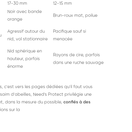
17-30 mm
12-15 mm
Noir avec bande
Brun-roux mat, poilue
orange
Agressif autour du
Pacifique sauf si
u
nid, vol stationnaire
menacée
Nid sphérique en
Rayons de cire, parfois
hauteur, parfois
dans une ruche sauvage
énorme
s
, c'est vers les pages dédiées qu'il faut vous
saim d'abeilles, Need's Protect privilégie une
nt, dans la mesure du possible,
confiés à des
ions sur la