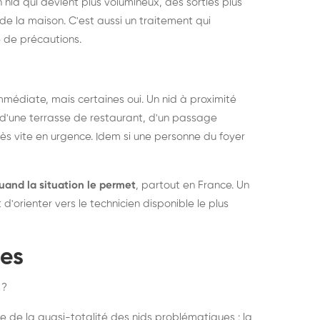
 nid qui devient plus volumineux, des sorties plus
de la maison. C'est aussi un traitement qui
 de précautions.
médiate, mais certaines oui. Un nid à proximité
d'une terrasse de restaurant, d'un passage
rès vite en urgence. Idem si une personne du foyer
uand la situation le permet
, partout en France. Un
'orienter vers le technicien disponible le plus
pes
 ?
e de la quasi-totalité des nids problématiques : la