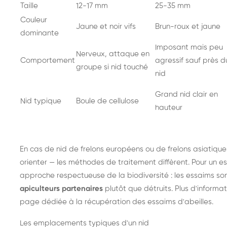
Taille
12-17 mm
25-35 mm
Couleur
Jaune et noir vifs
Brun-roux et jaune
dominante
Imposant mais peu
Nerveux, attaque en
Comportement
agressif sauf près d
groupe si nid touché
nid
Grand nid clair en
Nid typique
Boule de cellulose
hauteur
En cas de nid de
frelons européens
ou de
frelons asiatique
orienter — les méthodes de traitement diffèrent. Pour un es
approche respectueuse de la biodiversité : les essaims so
apiculteurs partenaires
plutôt que détruits. Plus d'informat
page dédiée à la récupération des essaims d'abeilles
.
Les emplacements typiques d'un nid