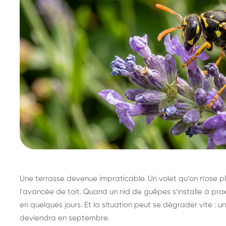
Une terrasse devenue impraticable. Un volet qu'on n'ose plu
l'avancée de toit. Quand un nid de guêpes s'installe à prox
en quelques jours. Et la situation peut se dégrader vite : un 
deviendra en septembre.
Destruction de nid de
Dé