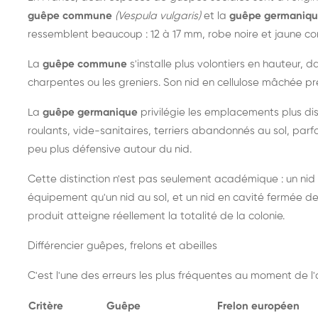
guêpe commune
(Vespula vulgaris)
et la
guêpe germaniq
ressemblent beaucoup : 12 à 17 mm, robe noire et jaune cont
La
guêpe commune
s'installe plus volontiers en hauteur, 
charpentes ou les greniers. Son nid en cellulose mâchée pre
La
guêpe germanique
privilégie les emplacements plus dis
roulants, vide-sanitaires, terriers abandonnés au sol, parfo
peu plus défensive autour du nid.
Cette distinction n'est pas seulement académique : un nid
équipement qu'un nid au sol, et un nid en cavité fermée 
produit atteigne réellement la totalité de la colonie.
Différencier guêpes, frelons et abeilles
C'est l'une des erreurs les plus fréquentes au moment de l'a
Critère
Guêpe
Frelon européen