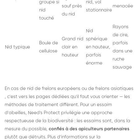
groupe si
nid, vol
sauf près
menacée
nid
stationnaire
du nid
touché
Rayons
Nid
de cire,
Grand nid
sphérique
Boule de
parfois
Nid typique
clair en
en hauteur,
cellulose
dans une
hauteur
parfois
ruche
énorme
sauvage
En cas de nid de
frelons européens
ou de
frelons asiatiques
, c'est vers les pages dédiées qu'il faut vous orienter — les
méthodes de traitement diffèrent. Pour un essaim
d'abeilles, Need's Protect privilégie une approche
respectueuse de la biodiversité : les essaims sont, dans la
mesure du possible,
confiés à des apiculteurs partenaires
plutôt que détruits. Plus d'informations sur la