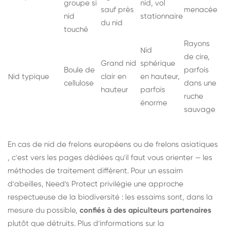
groupe si
nid, vol
sauf près
menacée
nid
stationnaire
du nid
touché
Rayons
Nid
de cire,
Grand nid
sphérique
Boule de
parfois
Nid typique
clair en
en hauteur,
cellulose
dans une
hauteur
parfois
ruche
énorme
sauvage
En cas de nid de
frelons européens
ou de
frelons asiatiques
, c'est vers les pages dédiées qu'il faut vous orienter — les
méthodes de traitement diffèrent. Pour un essaim
d'abeilles, Need's Protect privilégie une approche
respectueuse de la biodiversité : les essaims sont, dans la
mesure du possible,
confiés à des apiculteurs partenaires
plutôt que détruits. Plus d'informations sur la