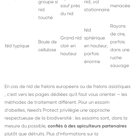
groupe si
nid, vol
sauf près
menacée
nid
stationnaire
du nid
touché
Rayons
Nid
de cire,
Grand nid
sphérique
Boule de
parfois
Nid typique
clair en
en hauteur,
cellulose
dans une
hauteur
parfois
ruche
énorme
sauvage
En cas de nid de
frelons européens
ou de
frelons asiatiques
, c'est vers les pages dédiées qu'il faut vous orienter — les
méthodes de traitement diffèrent. Pour un essaim
d'abeilles, Need's Protect privilégie une approche
respectueuse de la biodiversité : les essaims sont, dans la
mesure du possible,
confiés à des apiculteurs partenaires
plutôt que détruits. Plus d'informations sur la