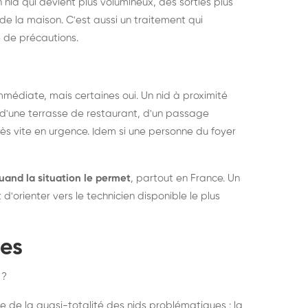
 nid qui devient plus volumineux, des sorties plus
de la maison. C'est aussi un traitement qui
 de précautions.
médiate, mais certaines oui. Un nid à proximité
d'une terrasse de restaurant, d'un passage
rès vite en urgence. Idem si une personne du foyer
uand la situation le permet
, partout en France. Un
'orienter vers le technicien disponible le plus
pes
 ?
e de la quasi-totalité des nids problématiques : la