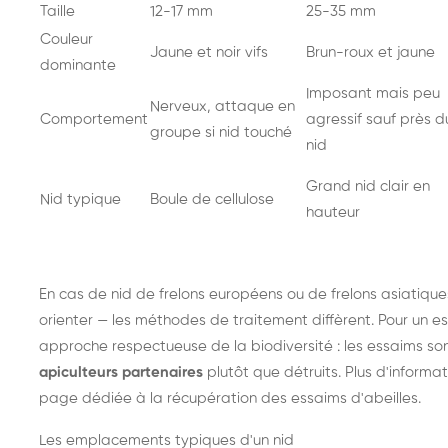
Taille
12-17 mm
25-35 mm
Couleur
Jaune et noir vifs
Brun-roux et jaune
dominante
Imposant mais peu
Nerveux, attaque en
Comportement
agressif sauf près d
groupe si nid touché
nid
Grand nid clair en
Nid typique
Boule de cellulose
hauteur
En cas de nid de
frelons européens
ou de
frelons asiatique
orienter — les méthodes de traitement diffèrent. Pour un es
approche respectueuse de la biodiversité : les essaims so
apiculteurs partenaires
plutôt que détruits. Plus d'informat
page dédiée à la récupération des essaims d'abeilles
.
Les emplacements typiques d'un nid