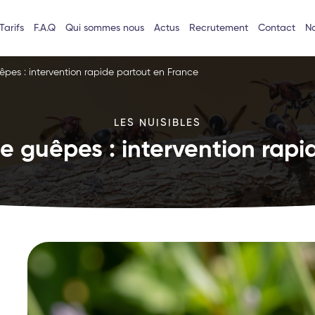
Tarifs
F.A.Q
Qui sommes nous
Actus
Recrutement
Contact
No
êpes : intervention rapide partout en France
LES NUISIBLES
e guêpes : intervention rapi