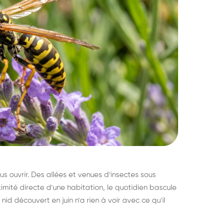
s ouvrir. Des allées et venues d'insectes sous
imité directe d'une habitation, le quotidien bascule
nid découvert en juin n'a rien à voir avec ce qu'il
ratisation : éliminer
Traitemen