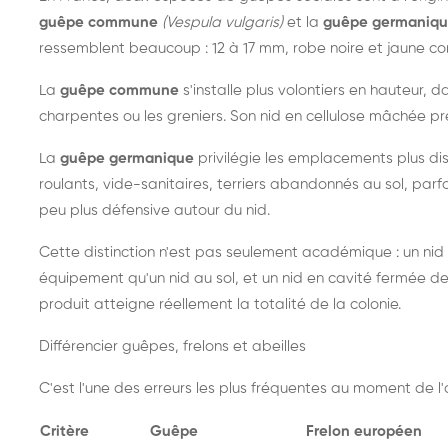
guêpe commune
(Vespula vulgaris)
et la
guêpe germaniq
ressemblent beaucoup : 12 à 17 mm, robe noire et jaune cont
La
guêpe commune
s'installe plus volontiers en hauteur, 
charpentes ou les greniers. Son nid en cellulose mâchée pre
La
guêpe germanique
privilégie les emplacements plus dis
roulants, vide-sanitaires, terriers abandonnés au sol, parfo
peu plus défensive autour du nid.
Cette distinction n'est pas seulement académique : un nid
équipement qu'un nid au sol, et un nid en cavité fermée 
produit atteigne réellement la totalité de la colonie.
Différencier guêpes, frelons et abeilles
C'est l'une des erreurs les plus fréquentes au moment de l'a
Critère
Guêpe
Frelon européen