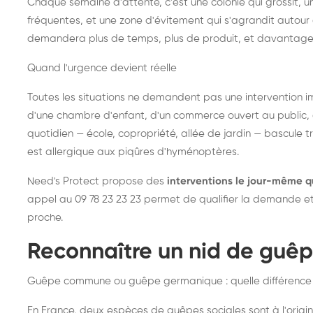
Chaque semaine d'attente, c'est une colonie qui grossit, un
fréquentes, et une zone d'évitement qui s'agrandit autour 
demandera plus de temps, plus de produit, et davantage
Quand l'urgence devient réelle
Toutes les situations ne demandent pas une intervention im
d'une chambre d'enfant, d'un commerce ouvert au public, 
quotidien — école, copropriété, allée de jardin — bascule t
est allergique aux piqûres d'hyménoptères.
Need's Protect propose des
interventions le jour-même q
appel au 09 78 23 23 23 permet de qualifier la demande et d
proche.
Reconnaître un nid de guê
Guêpe commune ou guêpe germanique : quelle différence
En France, deux espèces de guêpes sociales sont à l'origin