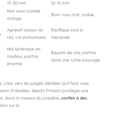
17-30 mm
12-15 mm
Noir avec bande
Brun-roux mat, poilue
orange
Agressif autour du
Pacifique sauf si
u
nid, vol stationnaire
menacée
Nid sphérique en
Rayons de cire, parfois
hauteur, parfois
dans une ruche sauvage
énorme
s
, c'est vers les pages dédiées qu'il faut vous
saim d'abeilles, Need's Protect privilégie une
nt, dans la mesure du possible,
confiés à des
ions sur la