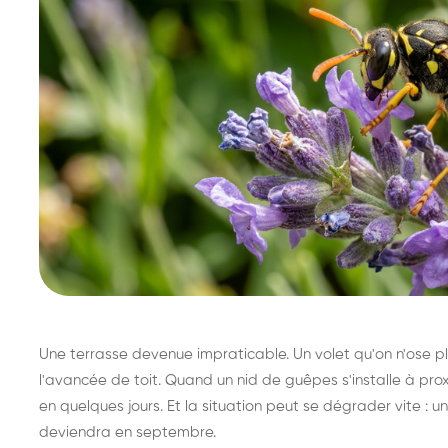
Une terrasse devenue impraticable. Un volet qu'on n'ose plu
l'avancée de toit. Quand un nid de guêpes s'installe à prox
en quelques jours. Et la situation peut se dégrader vite : un 
deviendra en septembre.
Destruction de nid de
Dé