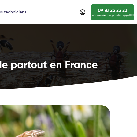
09 78 23 23 23
s techniciens
numéro non surtaxé, prix d’un appel LOCA
de partout en France