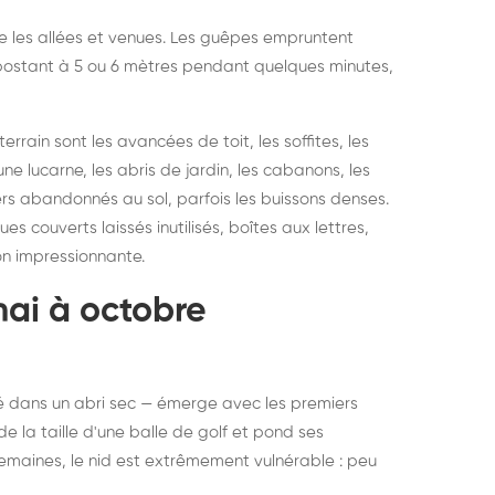
vre les allées et venues. Les guêpes empruntent
se postant à 5 ou 6 mètres pendant quelques minutes,
rain sont les avancées de toit, les soffites, les
ne lucarne, les abris de jardin, les cabanons, les
ers abandonnés au sol, parfois les buissons denses.
 couverts laissés inutilisés, boîtes aux lettres,
on impressionnante.
mai à octobre
rné dans un abri sec — émerge avec les premiers
e la taille d'une balle de golf et pond ses
semaines, le nid est extrêmement vulnérable : peu