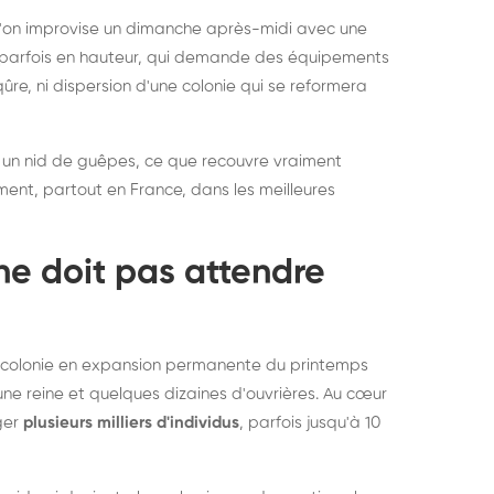
rablement rats et
de lit : de
 l'on improvise un dimanche après-midi avec une
uris, partout en France
partout e
e, parfois en hauteur, qui demande des équipements
re, ni dispersion d'une colonie qui se reformera
 un nid de guêpes, ce que recouvre vraiment
ement, partout en France, dans les meilleures
ne doit pas attendre
ne colonie en expansion permanente du printemps
une reine et quelques dizaines d'ouvrières. Au cœur
rger
plusieurs milliers d'individus
, parfois jusqu'à 10