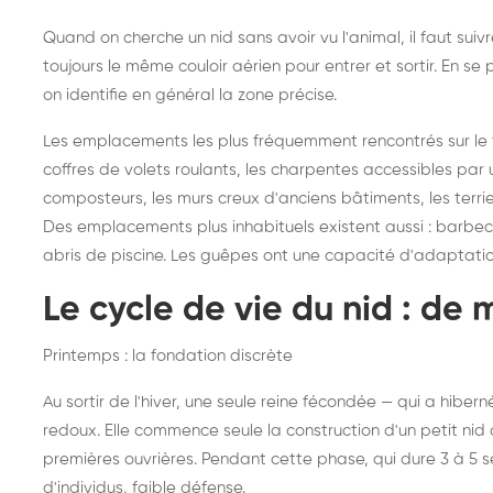
Quand on cherche un nid sans avoir vu l'animal, il faut sui
toujours le même couloir aérien pour entrer et sortir. En 
on identifie en général la zone précise.
Les emplacements les plus fréquemment rencontrés sur le ter
coffres de volets roulants, les charpentes accessibles par u
composteurs, les murs creux d'anciens bâtiments, les terri
Des emplacements plus inhabituels existent aussi : barbecues
abris de piscine. Les guêpes ont une capacité d'adaptati
Le cycle de vie du nid : de 
Printemps : la fondation discrète
Au sortir de l'hiver, une seule reine fécondée — qui a hibe
redoux. Elle commence seule la construction d'un petit nid d
premières ouvrières. Pendant cette phase, qui dure 3 à 5 
d'individus, faible défense.