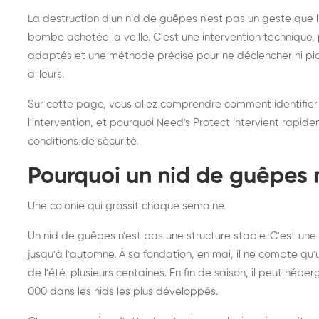
frelons asiatiques :
du
La destruction d'un nid de guêpes n'est pas un geste que
intervention partout en
so
bombe achetée la veille. C'est une intervention techniqu
adaptés et une méthode précise pour ne déclencher ni piqû
France
ailleurs.
Sur cette page, vous allez comprendre comment identifier
l'intervention, et pourquoi Need's Protect intervient rapid
conditions de sécurité.
Pourquoi un nid de guêpes 
Une colonie qui grossit chaque semaine
Un nid de guêpes n'est pas une structure stable. C'est u
jusqu'à l'automne. À sa fondation, en mai, il ne compte qu'
de l'été, plusieurs centaines. En fin de saison, il peut hébe
000 dans les nids les plus développés.