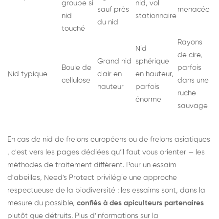
groupe si
nid, vol
sauf près
menacée
nid
stationnaire
du nid
touché
Rayons
Nid
de cire,
Grand nid
sphérique
Boule de
parfois
Nid typique
clair en
en hauteur,
cellulose
dans une
hauteur
parfois
ruche
énorme
sauvage
En cas de nid de
frelons européens
ou de
frelons asiatiques
, c'est vers les pages dédiées qu'il faut vous orienter — les
méthodes de traitement diffèrent. Pour un essaim
d'abeilles, Need's Protect privilégie une approche
respectueuse de la biodiversité : les essaims sont, dans la
mesure du possible,
confiés à des apiculteurs partenaires
plutôt que détruits. Plus d'informations sur la