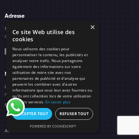
Adresse
×
52, boulevard d'Arras - 42300 - Roanne
Ce site Web utilise des
contact@needs-protect.fr
cookies
Nous utilisons des cookies pour
personnaliser le contenu, les publicités et
analyser notre trafic. Nous partageons
également des informations sur votre
utilisation de notre site avec nos
Navigation
Suivez-Nous
partenaires de publicité et d'analyse qui
peuvent les combiner avec d'autres
Les
Tarifs
informations que vous leur avez fournies ou
nuisibles
qu'ils ont collectées lors de votre utilisation
de leurs services.
En savoir plus
F.A.Q
Qui
sommes
ACCEPTER TOUT
REFUSER TOUT
nous
POWERED BY COOKIESCRIPT
Actus