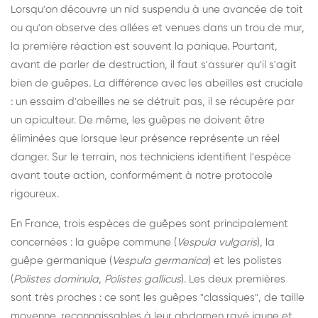
Lorsqu'on découvre un nid suspendu à une avancée de toit
ou qu'on observe des allées et venues dans un trou de mur,
la première réaction est souvent la panique. Pourtant,
avant de parler de destruction, il faut s'assurer qu'il s'agit
bien de guêpes. La différence avec les abeilles est cruciale
: un essaim d'abeilles ne se détruit pas, il se récupère par
un apiculteur. De même, les guêpes ne doivent être
éliminées que lorsque leur présence représente un réel
danger. Sur le terrain, nos techniciens identifient l'espèce
avant toute action, conformément à notre protocole
rigoureux.
En France, trois espèces de guêpes sont principalement
concernées : la guêpe commune (
Vespula vulgaris
), la
guêpe germanique (
Vespula germanica
) et les polistes
(
Polistes dominula
,
Polistes gallicus
). Les deux premières
sont très proches : ce sont les guêpes "classiques", de taille
moyenne, reconnaissables à leur abdomen rayé jaune et