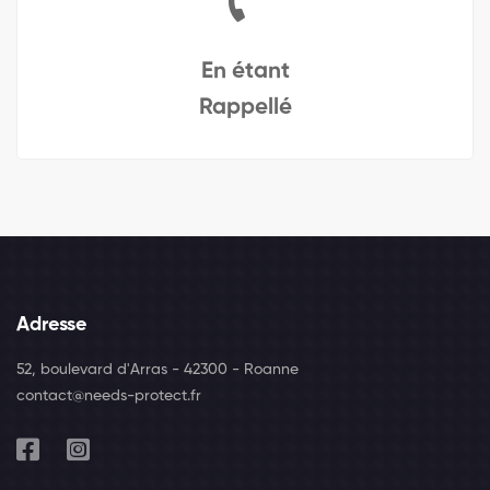
En étant
Rappellé
Adresse
52, boulevard d'Arras - 42300 - Roanne
contact@needs-protect.fr