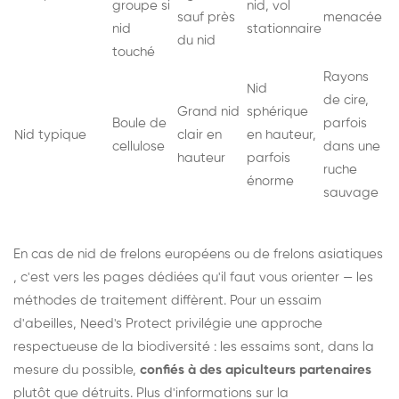
groupe si
nid, vol
sauf près
menacée
nid
stationnaire
du nid
touché
Rayons
Nid
de cire,
Grand nid
sphérique
Boule de
parfois
Nid typique
clair en
en hauteur,
cellulose
dans une
hauteur
parfois
ruche
énorme
sauvage
En cas de nid de
frelons européens
ou de
frelons asiatiques
, c'est vers les pages dédiées qu'il faut vous orienter — les
méthodes de traitement diffèrent. Pour un essaim
d'abeilles, Need's Protect privilégie une approche
respectueuse de la biodiversité : les essaims sont, dans la
mesure du possible,
confiés à des apiculteurs partenaires
plutôt que détruits. Plus d'informations sur la