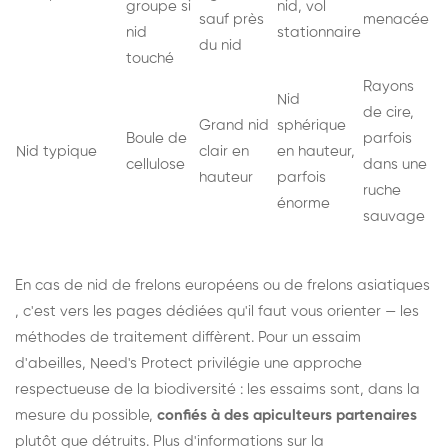
groupe si
nid, vol
sauf près
menacée
nid
stationnaire
du nid
touché
Rayons
Nid
de cire,
Grand nid
sphérique
Boule de
parfois
Nid typique
clair en
en hauteur,
cellulose
dans une
hauteur
parfois
ruche
énorme
sauvage
En cas de nid de
frelons européens
ou de
frelons asiatiques
, c'est vers les pages dédiées qu'il faut vous orienter — les
méthodes de traitement diffèrent. Pour un essaim
d'abeilles, Need's Protect privilégie une approche
respectueuse de la biodiversité : les essaims sont, dans la
mesure du possible,
confiés à des apiculteurs partenaires
plutôt que détruits. Plus d'informations sur la