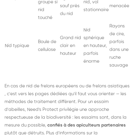
groupe si
nid, vol
sauf près
menacée
nid
stationnaire
du nid
touché
Rayons
Nid
de cire,
Grand nid
sphérique
Boule de
parfois
Nid typique
clair en
en hauteur,
cellulose
dans une
hauteur
parfois
ruche
énorme
sauvage
En cas de nid de
frelons européens
ou de
frelons asiatiques
, c'est vers les pages dédiées qu'il faut vous orienter — les
méthodes de traitement diffèrent. Pour un essaim
d'abeilles, Need's Protect privilégie une approche
respectueuse de la biodiversité : les essaims sont, dans la
mesure du possible,
confiés à des apiculteurs partenaires
plutôt que détruits. Plus d'informations sur la