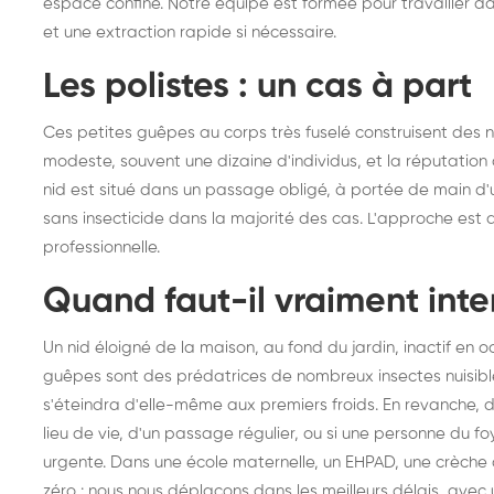
espace confiné. Notre équipe est formée pour travailler d
et une extraction rapide si nécessaire.
Les polistes : un cas à part
Ces petites guêpes au corps très fuselé construisent des ni
modeste, souvent une dizaine d'individus, et la réputation d
nid est situé dans un passage obligé, à portée de main d'u
sans insecticide dans la majorité des cas. L'approche est di
professionnelle.
Quand faut-il vraiment inte
Un nid éloigné de la maison, au fond du jardin, inactif en oc
guêpes sont des prédatrices de nombreux insectes nuisibles
s'éteindra d'elle-même aux premiers froids. En revanche, 
lieu de vie, d'un passage régulier, ou si une personne du fo
urgente. Dans une école maternelle, un EHPAD, une crèche o
zéro : nous nous déplaçons dans les meilleurs délais, avec