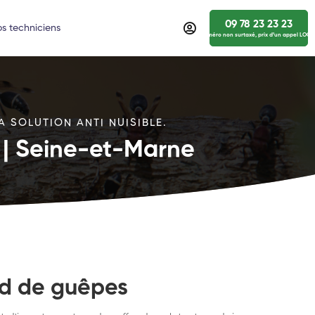
09 78 23 23 23
s techniciens
numéro non surtaxé, prix d’un appel LOCA
 SOLUTION ANTI NUISIBLE.
 | Seine-et-Marne
id de guêpes