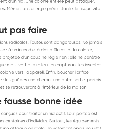
ent d'un nid. Une colonie entière peut attaquer,
s. Même sans allergie préexistante, le risque vital
t pas faire
tions radicales. Toutes sont dangereuses. Ne jamais
sez à un incendie, à des brûlures, et la colonie,
 projetée d'un coup ne règle rien : elle ne pénètre
e massive. L'aspirateur, en capturant les insectes
lonie vers l'appareil. Enfin, boucher l'orifice
 : les guêpes chercheront une autre sortie, parfois
t se retrouveront à l'intérieur de la maison.
e fausse bonne idée
onçues pour traiter un nid actif. Leur portée est
eurs centaines d'individus. Surtout, les équipements
'une attaque en règle. Un vêtement épais ne suffit