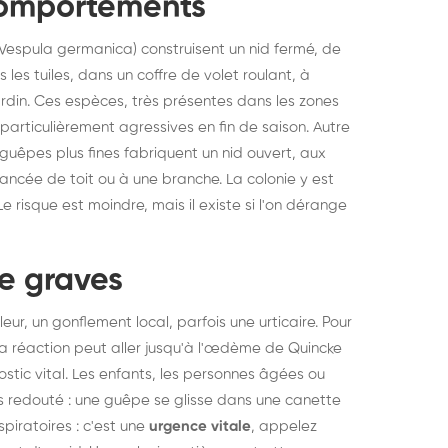
comportements
elons asiatiques :
durablemen
Vespula germanica) construisent un nid fermé, de
tervention partout en
souris, pa
les tuiles, dans un coffre de volet roulant, à
ance
jardin. Ces espèces, très présentes dans les zones
particulièrement agressives en fin de saison. Autre
s guêpes plus fines fabriquent un nid ouvert, aux
cée de toit ou à une branche. La colonie y est
 risque est moindre, mais il existe si l'on dérange
re graves
ur, un gonflement local, parfois une urticaire. Pour
a réaction peut aller jusqu'à l'œdème de Quincke
ic vital. Les enfants, les personnes âgées ou
s redouté : une guêpe se glisse dans une canette
spiratoires : c'est une
urgence vitale
, appelez