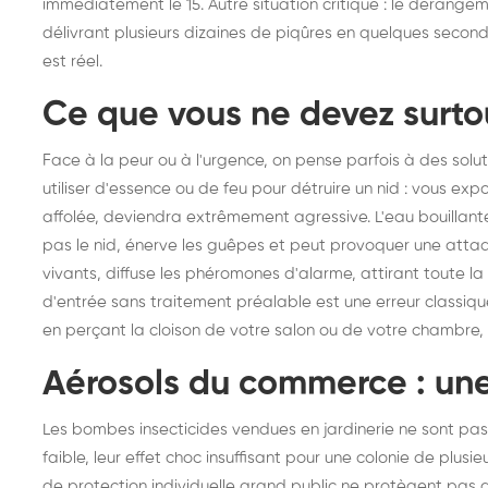
immédiatement le 15. Autre situation critique : le dérangem
délivrant plusieurs dizaines de piqûres en quelques seconde
est réel.
Ce que vous ne devez surtou
Face à la peur ou à l'urgence, on pense parfois à des solu
utiliser d'essence ou de feu pour détruire un nid : vous expo
affolée, deviendra extrêmement agressive. L'eau bouillante
pas le nid, énerve les guêpes et peut provoquer une attaqu
vivants, diffuse les phéromones d'alarme, attirant toute la co
d'entrée sans traitement préalable est une erreur classique
en perçant la cloison de votre salon ou de votre chambre, e
Aérosols du commerce : un
Les bombes insecticides vendues en jardinerie ne sont pas c
faible, leur effet choc insuffisant pour une colonie de plusi
de protection individuelle grand public ne protègent pas d