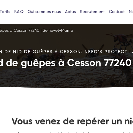
Tarifs
F.A.Q
Qui sommes nous
Actus
Recrutement
Contact
No
uêpes à Cesson 77240 | Seine-et-Marne
N DE NID DE GUÊPES À CESSON: NEED'S PROTECT LA
id de guêpes à Cesson 77240
Vous venez de repérer un n