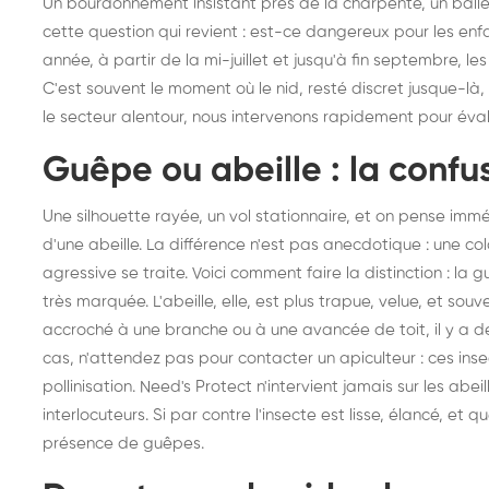
Un bourdonnement insistant près de la charpente, un ballet
cette question qui revient : est-ce dangereux pour les e
année, à partir de la mi-juillet et jusqu'à fin septembre, le
C'est souvent le moment où le nid, resté discret jusque-là,
le secteur alentour, nous intervenons rapidement pour évalu
Guêpe ou abeille : la confu
Une silhouette rayée, un vol stationnaire, et on pense imm
d'une abeille. La différence n'est pas anecdotique : une co
agressive se traite. Voici comment faire la distinction : la
très marquée. L'abeille, elle, est plus trapue, velue, et s
accroché à une branche ou à une avancée de toit, il y a de 
cas, n'attendez pas pour contacter un apiculteur : ces ins
pollinisation. Need's Protect n'intervient jamais sur les abe
interlocuteurs. Si par contre l'insecte est lisse, élancé, et
présence de guêpes.
Destruction de nid de
De