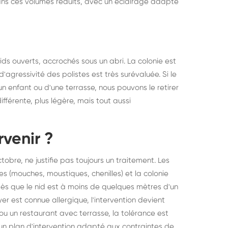
ans ces volumes réduits, avec un éclairage adapté
ds ouverts, accrochés sous un abri. La colonie est
'agressivité des polistes est très surévaluée. Si le
n enfant ou d'une terrasse, nous pouvons le retirer
fférente, plus légère, mais tout aussi
rvenir ?
tobre, ne justifie pas toujours un traitement. Les
 (mouches, moustiques, chenilles) et la colonie
dès que le nid est à moins de quelques mètres d'un
yer est connue allergique, l'intervention devient
u un restaurant avec terrasse, la tolérance est
 un plan d'intervention adapté aux contraintes de