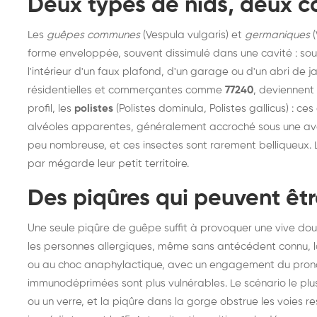
Deux types de nids, deux 
frelons : intervention
fr
Les
guêpes communes
(Vespula vulgaris) et
germaniques
(
rapide partout en France
in
forme enveloppée, souvent dissimulé dans une cavité : sous 
Fr
l'intérieur d'un faux plafond, d'un garage ou d'un abri de 
résidentielles et commerçantes comme
77240
, deviennent 
profil, les
polistes
(Polistes dominula, Polistes gallicus) : ce
alvéoles apparentes, généralement accroché sous une avan
peu nombreuse, et ces insectes sont rarement belliqueux. Le
par mégarde leur petit territoire.
Des piqûres qui peuvent êt
Une seule piqûre de guêpe suffit à provoquer une vive doule
les personnes allergiques, même sans antécédent connu, l
ou au choc anaphylactique, avec un engagement du pronost
immunodéprimées sont plus vulnérables. Le scénario le plu
ou un verre, et la piqûre dans la gorge obstrue les voies re