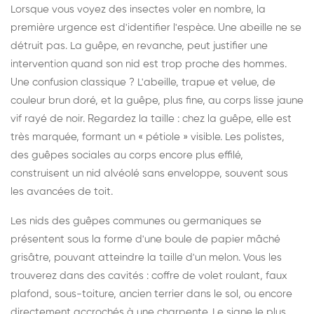
Lorsque vous voyez des insectes voler en nombre, la
première urgence est d'identifier l'espèce. Une abeille ne se
détruit pas. La guêpe, en revanche, peut justifier une
intervention quand son nid est trop proche des hommes.
Une confusion classique ? L'abeille, trapue et velue, de
couleur brun doré, et la guêpe, plus fine, au corps lisse jaune
vif rayé de noir. Regardez la taille : chez la guêpe, elle est
très marquée, formant un « pétiole » visible. Les polistes,
des guêpes sociales au corps encore plus effilé,
construisent un nid alvéolé sans enveloppe, souvent sous
les avancées de toit.
Les nids des guêpes communes ou germaniques se
présentent sous la forme d'une boule de papier mâché
grisâtre, pouvant atteindre la taille d'un melon. Vous les
trouverez dans des cavités : coffre de volet roulant, faux
plafond, sous-toiture, ancien terrier dans le sol, ou encore
directement accrochés à une charpente. Le signe le plus