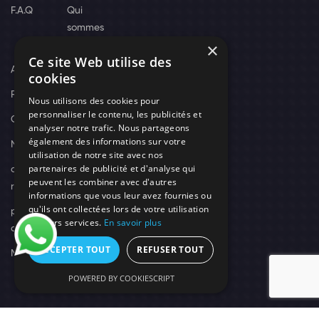
F.A.Q
Qui
sommes
×
nous
Ce site Web utilise des
Actus
cookies
Recrutement
Nous utilisons des cookies pour
personnaliser le contenu, les publicités et
Contact
analyser notre trafic. Nous partageons
également des informations sur votre
Nos techniciens
utilisation de notre site avec nos
partenaires de publicité et d'analyse qui
campagne-
peuvent les combiner avec d'autres
recrutement
informations que vous leur avez fournies ou
qu'ils ont collectées lors de votre utilisation
politique de
de leurs services.
En savoir plus
confidentialité
ACCEPTER TOUT
REFUSER TOUT
Mentions légales
POWERED BY COOKIESCRIPT