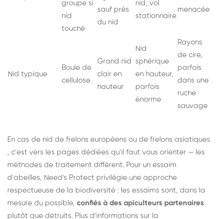
groupe si
nid, vol
sauf près
menacée
nid
stationnaire
du nid
touché
Rayons
Nid
de cire,
Grand nid
sphérique
Boule de
parfois
Nid typique
clair en
en hauteur,
cellulose
dans une
hauteur
parfois
ruche
énorme
sauvage
En cas de nid de
frelons européens
ou de
frelons asiatiques
, c'est vers les pages dédiées qu'il faut vous orienter — les
méthodes de traitement diffèrent. Pour un essaim
d'abeilles, Need's Protect privilégie une approche
respectueuse de la biodiversité : les essaims sont, dans la
mesure du possible,
confiés à des apiculteurs partenaires
plutôt que détruits. Plus d'informations sur la