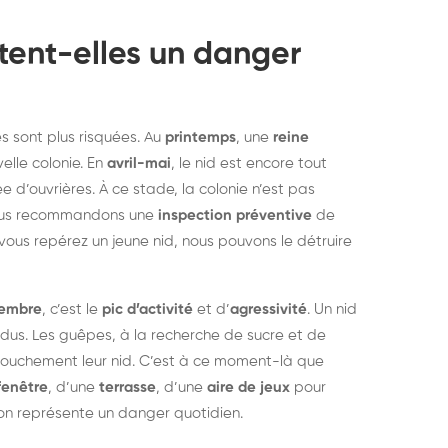
tent-elles un danger
s sont plus risquées. Au
printemps
, une
reine
elle colonie. En
avril-mai
, le nid est encore tout
 d’ouvrières. À ce stade, la colonie n’est pas
 nous recommandons une
inspection préventive
de
vous repérez un jeune nid, nous pouvons le détruire
tembre
, c’est le
pic d’activité
et d’
agressivité
. Un nid
idus. Les guêpes, à la recherche de sucre et de
rouchement leur nid. C’est à ce moment-là que
fenêtre
, d’une
terrasse
, d’une
aire de jeux
pour
on représente un danger quotidien.