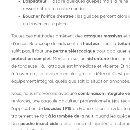
L’aspirateur
: il aspire quelques guêpes mais la reine r
ressortent par un autre conduit.
Boucher l’orifice d’entrée
: les guêpes percent alors u
ou traversent le placo.
Toutes ces méthodes amènent des
attaques massives
et 
d’accès. Beaucoup de nids sont en
hauteur
: sous la
toitur
suffit pas, il faut une
perche télescopique
pour appliquer le
protection complet
. Même au sol, un
nid enterré
dans un ta
de tondeuse : là, l’attaque est immédiate et violente. Et n
à l’ouverture, se révéler bien plus gros et défensif. C’est p
équipement intégral, quelle que soit la situation annoncée.
Nous, nous intervenons avec une
combinaison intégrale ve
renforcés, une cagoule apiculteur professionnelle. Nos tech
l’application de
biocides TP18
en France. Ils ont suivi les f
traitement se fait
à la tombée de la nuit
, quand les guêpes
Une
poudre insecticide
à effet choc est injectée directeme