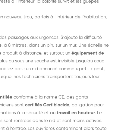
este à l’intérieur, la colonie survit et les guêpes
n nouveau trou, parfois à l’intérieur de l’habitation,
des passages aux urgences. S’ajoute la difficulté
e
, à 8 mètres, dans un pin, sur un mur. Une échelle ne
 produit à distance, et surtout un
équipement de
lus ou sous une souche est invisible jusqu’au coup
’oubliez pas : un nid annoncé comme « petit » peut,
ourquoi nos techniciens transportent toujours leur
ntilée
conforme à la norme CE, des gants
niciens sont
certifiés Certibiocide
, obligation pour
ormations à la sécurité et au
travail en hauteur
. Le
 sont rentrées dans le nid et sont moins actives.
nt à l’entrée. Les ouvrières contaminent alors toute