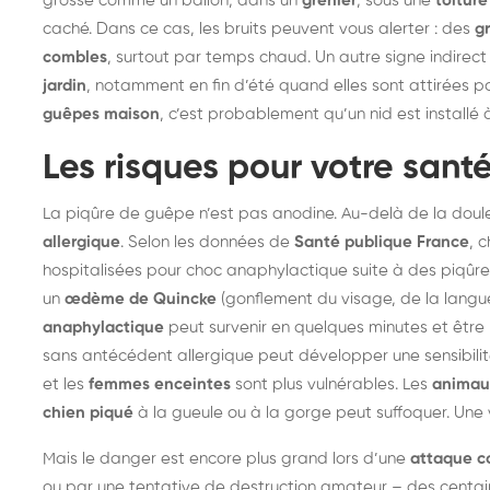
grosse comme un ballon, dans un
grenier
, sous une
toiture
frelons : intervention
fr
caché. Dans ce cas, les bruits peuvent vous alerter : des
g
rapide partout en France
in
combles
, surtout par temps chaud. Un autre signe indirect
jardin
, notamment en fin d’été quand elles sont attirées pa
Fr
guêpes maison
, c’est probablement qu’un nid est installé
Les risques pour votre santé
La piqûre de guêpe n’est pas anodine. Au-delà de la doule
allergique
. Selon les données de
Santé publique France
, 
hospitalisées pour choc anaphylactique suite à des piqûre
un
œdème de Quincke
(gonflement du visage, de la langue
anaphylactique
peut survenir en quelques minutes et être 
sans antécédent allergique peut développer une sensibili
et les
femmes enceintes
sont plus vulnérables. Les
animau
chien piqué
à la gueule ou à la gorge peut suffoquer. Une v
Mais le danger est encore plus grand lors d’une
attaque co
ou par une tentative de destruction amateur – des cent