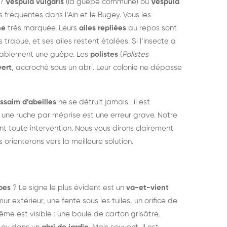
 ?
Vespula vulgaris
(la guêpe commune) ou
Vespula
fréquentes dans l’Ain et le Bugey. Vous les
ne
très marquée. Leurs
ailes repliées
au repos sont
us trapue, et ses ailes restent étalées. Si l’insecte a
obablement une guêpe. Les
polistes
(
Polistes
vert
, accroché sous un abri. Leur colonie ne dépasse
ssaim d’abeilles
ne se détruit jamais : il est
 une ruche par méprise est une erreur grave. Notre
t toute intervention. Nous vous dirons clairement
s orienterons vers la meilleure solution.
pes
? Le signe le plus évident est un
va-et-vient
ur extérieur, une fente sous les tuiles, un orifice de
même est visible : une boule de carton grisâtre,
struction de nid de
Dératisatio