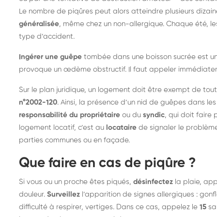
Le nombre de piqûres peut alors atteindre plusieurs dizai
généralisée
, même chez un non-allergique. Chaque été, le
type d’accident.
Ingérer une guêpe
tombée dans une boisson sucrée est une
provoque un œdème obstructif. Il faut appeler immédiate
Sur le plan juridique, un logement doit être exempt de tou
n°2002-120
. Ainsi, la présence d’un nid de guêpes dans le
responsabilité du propriétaire
ou du
syndic
, qui doit faire
logement locatif, c’est au
locataire
de signaler le problèm
parties communes ou en façade.
Que faire en cas de piqûre ?
Si vous ou un proche êtes piqués,
désinfectez
la plaie, app
douleur.
Surveillez
l’apparition de signes allergiques : gonfl
difficulté à respirer, vertiges. Dans ce cas, appelez le
15
san