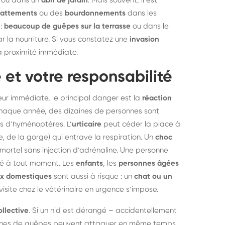
ou dans un
abri de jardin
. Mais souvent, il est
elons asiatiques :
durablemen
rattements
ou des
bourdonnements
dans les
tervention partout en
souris, pa
 :
beaucoup de guêpes sur la terrasse
ou dans le
r la nourriture. Si vous constatez une
invasion
ance
 à proximité immédiate.
 et votre responsabilité
ur immédiate, le principal danger est la
réaction
chaque année, des dizaines de personnes sont
s d’hyménoptères. L’
urticaire
peut céder la place à
, de la gorge) qui entrave la respiration. Un
choc
mortel sans injection d’adrénaline. Une personne
té à tout moment. Les
enfants
, les
personnes âgées
x domestiques
sont aussi à risque : un
chat ou un
isite chez le vétérinaire en urgence s’impose.
llective
. Si un nid est dérangé – accidentellement
aines de guêpes peuvent attaquer en même temps.