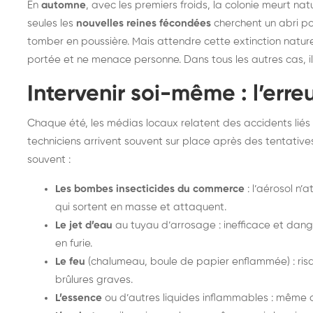
En
automne
, avec les premiers froids, la colonie meurt nat
seules les
nouvelles reines fécondées
cherchent un abri po
tomber en poussière. Mais attendre cette extinction nature
portée et ne menace personne. Dans tous les autres cas, il f
Intervenir soi-même : l’erre
Chaque été, les médias locaux relatent des accidents liés
techniciens arrivent souvent sur place après des tentatives
souvent :
Les bombes insecticides du commerce
: l’aérosol n’
qui sortent en masse et attaquent.
Le jet d’eau
au tuyau d’arrosage : inefficace et dang
en furie.
Le feu
(chalumeau, boule de papier enflammée) : risqu
brûlures graves.
L’essence
ou d’autres liquides inflammables : même c