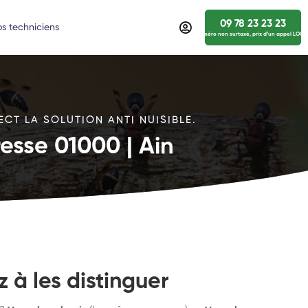
09 78 23 23 23
s techniciens
numéro non surtaxé, prix d’un appel LOCA
CT LA SOLUTION ANTI NUISIBLE.
esse 01000 | Ain
 à les distinguer