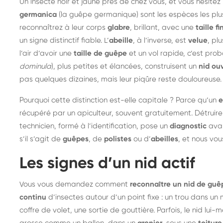
Un insecte noir et jaune près de chez vous, et vous hésitez
germanica
(la guêpe germanique) sont les espèces les plus 
reconnaîtrez à leur corps
glabre
, brillant, avec une
taille fi
un signe distinctif fiable. L’
abeille
, à l’inverse, est
velue
, pl
l’air d’avoir une
taille de guêpe
et un vol rapide, c’est pr
dominula
), plus petites et élancées, construisent un
nid ou
pas quelques dizaines, mais leur piqûre reste douloureuse.
Pourquoi cette distinction est-elle capitale ? Parce qu’un
e
récupéré par un apiculteur, souvent gratuitement. Détruire
technicien, formé à l’identification, pose un
diagnostic
avan
s’il s’agit de
guêpes
, de
polistes
ou d’
abeilles
, et nous vou
Les signes d’un nid actif
Vous vous demandez comment
reconnaître un nid de guê
continu
d’insectes autour d’un point fixe : un trou dans un m
coffre de volet, une sortie de gouttière. Parfois, le nid lui-
Destruction de nid de
De