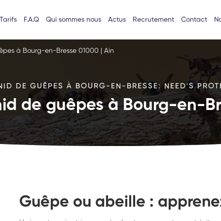
Tarifs
F.A.Q
Qui sommes nous
Actus
Recrutement
Contact
No
uêpes à Bourg-en-Bresse 01000 | Ain
NID DE GUÊPES À BOURG-EN-BRESSE: NEED'S PROTE
nid de guêpes à Bourg-en-Br
Guêpe ou abeille : apprenez