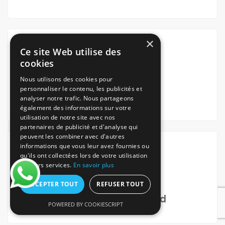
×
Ce site Web utilise des
cookies
Nous utilisons des cookies pour
personnaliser le contenu, les publicités et
Via notre App iOS
analyser notre trafic. Nous partageons
également des informations sur votre
utilisation de notre site avec nos
partenaires de publicité et d'analyse qui
peuvent les combiner avec d'autres
informations que vous leur avez fournies ou
qu'ils ont collectées lors de votre utilisation
de leurs services.
En savoir plus
ACCEPTER TOUT
REFUSER TOUT
Via notre App Android
POWERED BY COOKIESCRIPT