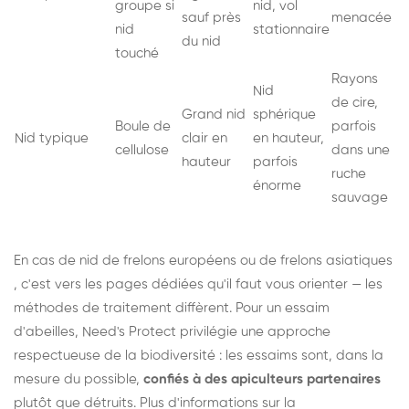
groupe si
nid, vol
sauf près
menacée
nid
stationnaire
du nid
touché
Rayons
Nid
de cire,
Grand nid
sphérique
Boule de
parfois
Nid typique
clair en
en hauteur,
cellulose
dans une
hauteur
parfois
ruche
énorme
sauvage
En cas de nid de
frelons européens
ou de
frelons asiatiques
, c'est vers les pages dédiées qu'il faut vous orienter — les
méthodes de traitement diffèrent. Pour un essaim
d'abeilles, Need's Protect privilégie une approche
respectueuse de la biodiversité : les essaims sont, dans la
mesure du possible,
confiés à des apiculteurs partenaires
plutôt que détruits. Plus d'informations sur la