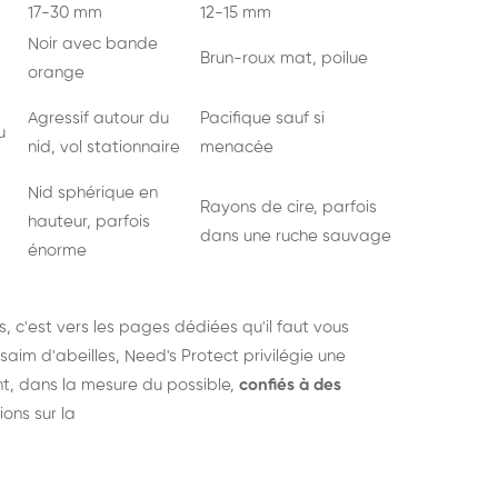
17-30 mm
12-15 mm
Noir avec bande
Brun-roux mat, poilue
orange
Agressif autour du
Pacifique sauf si
u
nid, vol stationnaire
menacée
Nid sphérique en
Rayons de cire, parfois
hauteur, parfois
dans une ruche sauvage
énorme
s
, c'est vers les pages dédiées qu'il faut vous
saim d'abeilles, Need's Protect privilégie une
nt, dans la mesure du possible,
confiés à des
ions sur la