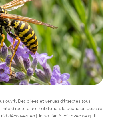
s ouvrir. Des allées et venues d'insectes sous
imité directe d'une habitation, le quotidien bascule
nid découvert en juin n'a rien à voir avec ce qu'il
ratisation : éliminer
Traitemen