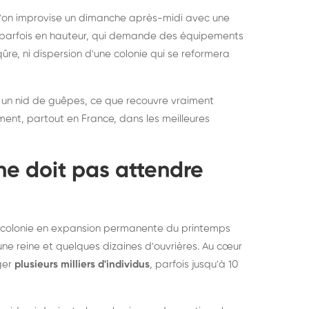
rablement rats et
de lit : de
 l'on improvise un dimanche après-midi avec une
uris, partout en France
partout e
e, parfois en hauteur, qui demande des équipements
re, ni dispersion d'une colonie qui se reformera
 un nid de guêpes, ce que recouvre vraiment
ement, partout en France, dans les meilleures
ne doit pas attendre
ne colonie en expansion permanente du printemps
une reine et quelques dizaines d'ouvrières. Au cœur
rger
plusieurs milliers d'individus
, parfois jusqu'à 10