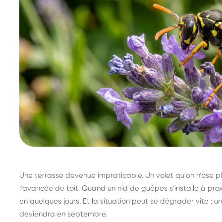
Une terrasse devenue impraticable. Un volet qu'on n'ose plu
l'avancée de toit. Quand un nid de guêpes s'installe à prox
en quelques jours. Et la situation peut se dégrader vite : un 
deviendra en septembre.
Destruction de nid de
Dé