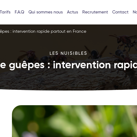
Tarifs
F.A.Q
Qui sommes nous
Actus
Recrutement
Contact
No
êpes : intervention rapide partout en France
LES NUISIBLES
e guêpes : intervention rapi