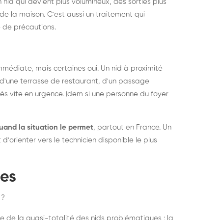
 nid qui devient plus volumineux, des sorties plus
de la maison. C'est aussi un traitement qui
 de précautions.
médiate, mais certaines oui. Un nid à proximité
d'une terrasse de restaurant, d'un passage
rès vite en urgence. Idem si une personne du foyer
uand la situation le permet
, partout en France. Un
'orienter vers le technicien disponible le plus
pes
 ?
e de la quasi-totalité des nids problématiques : la