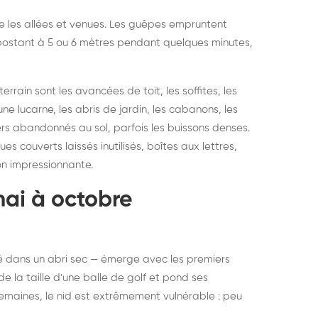
vre les allées et venues. Les guêpes empruntent
se postant à 5 ou 6 mètres pendant quelques minutes,
rain sont les avancées de toit, les soffites, les
ne lucarne, les abris de jardin, les cabanons, les
ers abandonnés au sol, parfois les buissons denses.
 couverts laissés inutilisés, boîtes aux lettres,
on impressionnante.
mai à octobre
rné dans un abri sec — émerge avec les premiers
e la taille d'une balle de golf et pond ses
semaines, le nid est extrêmement vulnérable : peu