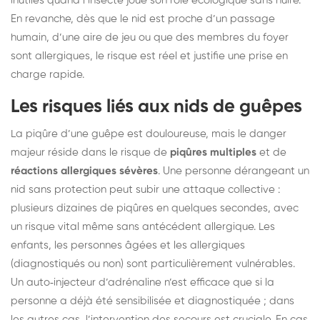
inutiles quand l’insecte joue son rôle écologique sans nuire.
En revanche, dès que le nid est proche d’un passage
humain, d’une aire de jeu ou que des membres du foyer
sont allergiques, le risque est réel et justifie une prise en
charge rapide.
Les risques liés aux nids de guêpes
La piqûre d’une guêpe est douloureuse, mais le danger
majeur réside dans le risque de
piqûres multiples
et de
réactions allergiques sévères
. Une personne dérangeant un
nid sans protection peut subir une attaque collective :
plusieurs dizaines de piqûres en quelques secondes, avec
un risque vital même sans antécédent allergique. Les
enfants, les personnes âgées et les allergiques
(diagnostiqués ou non) sont particulièrement vulnérables.
Un auto‑injecteur d’adrénaline n’est efficace que si la
personne a déjà été sensibilisée et diagnostiquée ; dans
les autres cas, l’intervention des secours est cruciale. En cas