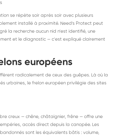
s
ation se répète soir après soir avec plusieurs
ablement installé à proximité. Need's Protect peut
algré la recherche aucun nid n'est identifié, une
ment et le diagnostic — c'est expliqué clairement
frelons européens
ffèrent radicalement de ceux des guêpes. Là où la
tés urbaines, le frelon européen privilégie des sites
 arbre creux — chêne, châtaignier, frêne — offre une
intempéries, accès direct depuis la canopée. Les
abandonnés sont les équivalents bâtis : volume,