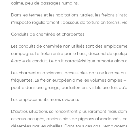
calme, peu de passages humains.
Dans les fermes et les habitations rurales, les frelons s'i
n'inspecte régulièrement : dessous de toiture en torchis, vie
Conduits de cheminée et charpentes
Les conduits de cheminée non utilisés sont des emplaceme
campagne. Le frelon entre par le haut, descend de quelque
élargie du conduit. Le bruit caractéristique remonte alors d
Les charpentes anciennes, accessibles par une lucarne ou
fréquentes. Le frelon européen aime les volumes amples — i
poutre dans une grange, parfaitement visible une fois qu'o
Les emplacements moins évidents
D'autres situations se rencontrent plus rarement mais dema
oiseaux occupés, anciens nids de pigeons abandonnés, cab
désertées par les abeilles. Dans tous ces cas, l'emplace