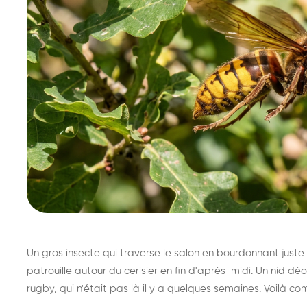
Un gros insecte qui traverse le salon en bourdonnant juste 
patrouille autour du cerisier en fin d'après-midi. Un nid 
rugby, qui n'était pas là il y a quelques semaines. Voilà co