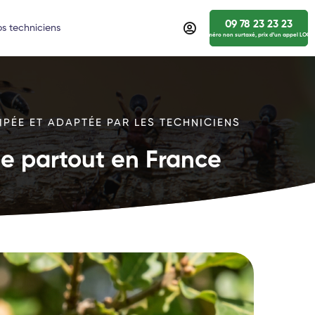
09 78 23 23 23
s techniciens
numéro non surtaxé, prix d’un appel LOCA
IPÉE ET ADAPTÉE PAR LES TECHNICIENS
ide partout en France