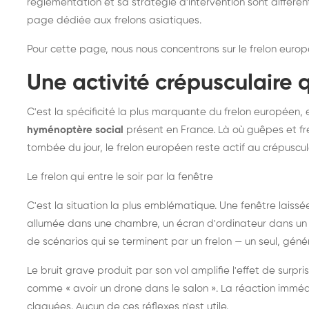
réglementation et sa stratégie d'intervention sont différe
page dédiée aux frelons asiatiques
.
Pour cette page, nous nous concentrons sur le frelon europ
Une activité crépusculaire 
C'est la spécificité la plus marquante du frelon européen, 
hyménoptère social
présent en France. Là où guêpes et fre
tombée du jour, le frelon européen reste actif au crépuscul
Le frelon qui entre le soir par la fenêtre
C'est la situation la plus emblématique. Une fenêtre laiss
allumée dans une chambre, un écran d'ordinateur dans un 
de scénarios qui se terminent par un frelon — un seul, gé
Le bruit grave produit par son vol amplifie l'effet de surp
comme « avoir un drone dans le salon ». La réaction immédi
claquées. Aucun de ces réflexes n'est utile.