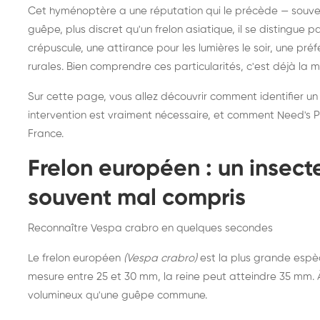
Destruction de nid de
Dé
Cet hyménoptère a une réputation qui le précède — souvent
frelons asiatiques :
du
guêpe, plus discret qu'un frelon asiatique, il se distingue 
intervention partout en
so
crépuscule, une attirance pour les lumières le soir, une pr
rurales. Bien comprendre ces particularités, c'est déjà la 
France
Sur cette page, vous allez découvrir comment identifier un
intervention est vraiment nécessaire, et comment Need's Pr
France.
Frelon européen : un insec
souvent mal compris
Reconnaître Vespa crabro en quelques secondes
Le frelon européen
(Vespa crabro)
est la plus grande espè
mesure entre 25 et 30 mm, la reine peut atteindre 35 mm. À 
volumineux qu'une guêpe commune.