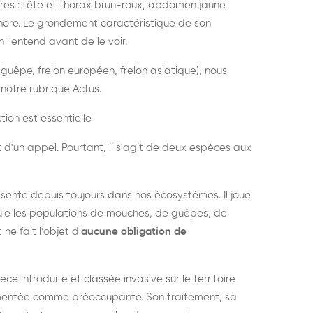
es : tête et thorax brun-roux, abdomen jaune
onore. Le grondement caractéristique de son
l'entend avant de le voir.
guêpe, frelon européen, frelon asiatique), nous
notre rubrique Actus.
tion est essentielle
 d'un appel. Pourtant, il s'agit de deux espèces aux
ésente depuis toujours dans nos écosystèmes. Il joue
égule les populations de mouches, de guêpes, de
 ne fait l'objet d'
aucune obligation de
pèce introduite et classée invasive sur le territoire
cumentée comme préoccupante. Son traitement, sa