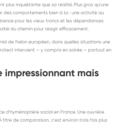
ratisation : éliminer
Traitemen
 plus inquiétante que sa réalité. Plus gros qu'une
rablement rats et
de lit : de
par des comportements bien à lui : une activité au
uris, partout en France
partout e
éférence pour les vieux troncs et les dépendances
moitié du chemin pour réagir efficacement.
 nid de frelon européen, dans quelles situations une
otect intervient — y compris en soirée — partout en
te impressionnant mais
ce d'hyménoptère social en France. Une ouvrière
titre de comparaison, c'est environ trois fois plus