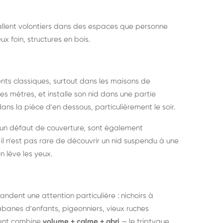
nstallent volontiers dans des espaces que personne
ux foin, structures en bois.
nts classiques, surtout dans les maisons de
s mètres, et installe son nid dans une partie
ans la pièce d'en dessous, particulièrement le soir.
 un défaut de couverture, sont également
l n'est pas rare de découvrir un nid suspendu à une
n lève les yeux.
ndent une attention particulière : nichoirs à
anes d'enfants, pigeonniers, vieux ruches
ment combine
volume + calme + abri
— le triptyque