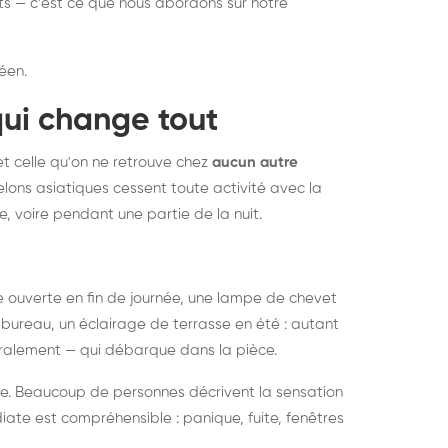
nts — c'est ce que nous abordons sur notre
éen.
qui change tout
et celle qu'on ne retrouve chez
aucun autre
lons asiatiques cessent toute activité avec la
e, voire pendant une partie de la nuit.
ée ouverte en fin de journée, une lampe de chevet
bureau, un éclairage de terrasse en été : autant
néralement — qui débarque dans la pièce.
rise. Beaucoup de personnes décrivent la sensation
ate est compréhensible : panique, fuite, fenêtres