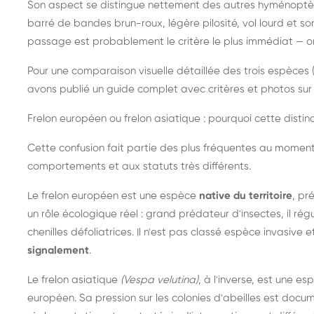
Son aspect se distingue nettement des autres hyménoptèr
barré de bandes brun-roux, légère pilosité, vol lourd et s
passage est probablement le critère le plus immédiat — on 
Pour une comparaison visuelle détaillée des trois espèces (
avons publié un guide complet avec critères et photos sur 
Frelon européen ou frelon asiatique : pourquoi cette distinc
Cette confusion fait partie des plus fréquentes au moment
comportements et aux statuts très différents.
Le frelon européen est une espèce
native du territoire
, pr
un rôle écologique réel : grand prédateur d'insectes, il r
chenilles défoliatrices. Il n'est pas classé espèce invasive et
signalement
.
Le frelon asiatique
(Vespa velutina)
, à l'inverse, est une es
européen. Sa pression sur les colonies d'abeilles est do