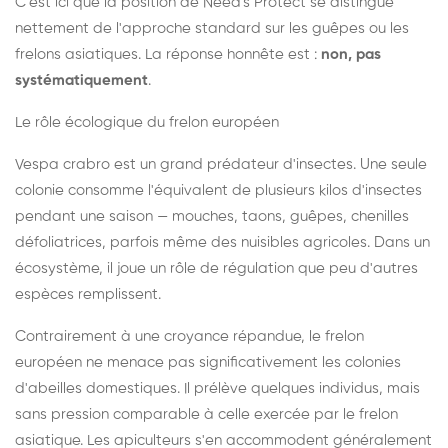
C'est ici que la position de Need's Protect se distingue
nettement de l'approche standard sur les guêpes ou les
frelons asiatiques. La réponse honnête est :
non, pas
systématiquement
.
Le rôle écologique du frelon européen
Vespa crabro est un grand prédateur d'insectes. Une seule
colonie consomme l'équivalent de plusieurs kilos d'insectes
pendant une saison — mouches, taons, guêpes, chenilles
défoliatrices, parfois même des nuisibles agricoles. Dans un
écosystème, il joue un rôle de régulation que peu d'autres
espèces remplissent.
Contrairement à une croyance répandue, le frelon
européen ne menace pas significativement les colonies
d'abeilles domestiques. Il prélève quelques individus, mais
sans pression comparable à celle exercée par le frelon
asiatique. Les apiculteurs s'en accommodent généralement