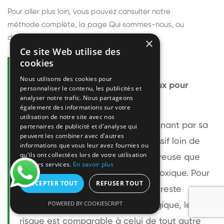
Pour aller plus loin, vous pouvez consulter notre
méthode complète
, la page
Qui sommes-nous
, ou
découvrir
nos techniciens
.
×
Ce site Web utilise des
cookies
Questions fréquentes
Nous utilisons des cookies pour
Le frelon européen est-il dangereux pour
personnaliser le contenu, les publicités et
analyser notre trafic. Nous partageons
l'homme ?
également des informations sur votre
utilisation de notre site avec nos
Le frelon européen est impressionnant par sa
partenaires de publicité et d'analyse qui
peuvent les combiner avec d'autres
taille mais relativement peu agressif loin de
informations que vous leur avez fournies ou
qu'ils ont collectées lors de votre utilisation
son nid. Sa piqûre est plus douloureuse que
de leurs services.
En savoir plus
celle d'une guêpe sans être plus toxique. Pour
ACCEPTER TOUT
REFUSER TOUT
une personne non allergique, elle reste
POWERED BY COOKIESCRIPT
bénigne. Pour une personne allergique, le
risque est comparable à celui de tout autre