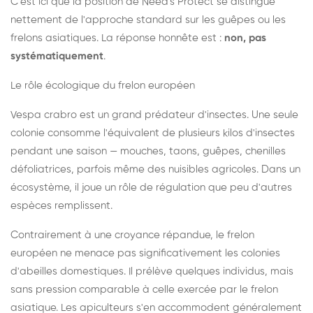
C'est ici que la position de Need's Protect se distingue
nettement de l'approche standard sur les guêpes ou les
frelons asiatiques. La réponse honnête est :
non, pas
systématiquement
.
Le rôle écologique du frelon européen
Vespa crabro est un grand prédateur d'insectes. Une seule
colonie consomme l'équivalent de plusieurs kilos d'insectes
pendant une saison — mouches, taons, guêpes, chenilles
défoliatrices, parfois même des nuisibles agricoles. Dans un
écosystème, il joue un rôle de régulation que peu d'autres
espèces remplissent.
Contrairement à une croyance répandue, le frelon
européen ne menace pas significativement les colonies
d'abeilles domestiques. Il prélève quelques individus, mais
sans pression comparable à celle exercée par le frelon
asiatique. Les apiculteurs s'en accommodent généralement