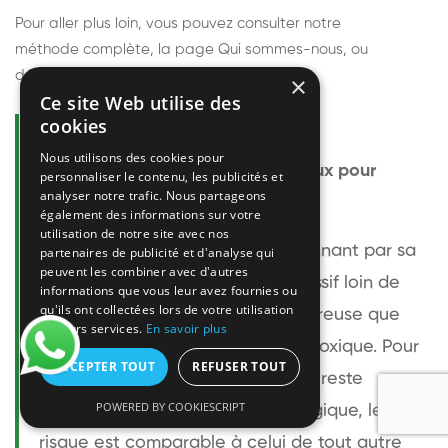
Pour aller plus loin, vous pouvez consulter notre
méthode complète
, la page
Qui sommes-nous
, ou
découvrir
nos techniciens
.
×
Ce site Web utilise des
cookies
Questions fréquentes
Nous utilisons des cookies pour
Le frelon européen est-il dangereux pour
personnaliser le contenu, les publicités et
analyser notre trafic. Nous partageons
l'homme ?
également des informations sur votre
utilisation de notre site avec nos
Le frelon européen est impressionnant par sa
partenaires de publicité et d'analyse qui
peuvent les combiner avec d'autres
taille mais relativement peu agressif loin de
informations que vous leur avez fournies ou
qu'ils ont collectées lors de votre utilisation
son nid. Sa piqûre est plus douloureuse que
de leurs services.
En savoir plus
celle d'une guêpe sans être plus toxique. Pour
ACCEPTER TOUT
REFUSER TOUT
une personne non allergique, elle reste
POWERED BY COOKIESCRIPT
bénigne. Pour une personne allergique, le
risque est comparable à celui de tout autre