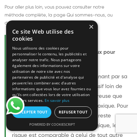
Pour aller plus loin, vous pouvez consulter notre
méthode complète
, la page
Qui sommes-nous
, ou
découvrir
nos techniciens
.
×
Ce site Web utilise des
cookies
Questions fréquentes
Nous utilisons des cookies pour
Le frelon européen est-il dangereux pour
personnaliser le contenu, les publicités et
analyser notre trafic. Nous partageons
l'homme ?
également des informations sur votre
utilisation de notre site avec nos
Le frelon européen est impressionnant par sa
partenaires de publicité et d'analyse qui
peuvent les combiner avec d'autres
taille mais relativement peu agressif loin de
informations que vous leur avez fournies ou
qu'ils ont collectées lors de votre utilisation
son nid. Sa piqûre est plus douloureuse que
de leurs services.
En savoir plus
celle d'une guêpe sans être plus toxique. Pour
ACCEPTER TOUT
REFUSER TOUT
une personne non allergique, elle reste
POWERED BY COOKIESCRIPT
bénigne. Pour une personne allergique, le
risque est comparable à celui de tout autre