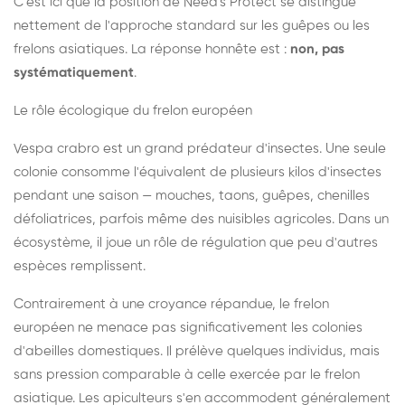
C'est ici que la position de Need's Protect se distingue
nettement de l'approche standard sur les guêpes ou les
frelons asiatiques. La réponse honnête est :
non, pas
systématiquement
.
Le rôle écologique du frelon européen
Vespa crabro est un grand prédateur d'insectes. Une seule
colonie consomme l'équivalent de plusieurs kilos d'insectes
pendant une saison — mouches, taons, guêpes, chenilles
défoliatrices, parfois même des nuisibles agricoles. Dans un
écosystème, il joue un rôle de régulation que peu d'autres
espèces remplissent.
Contrairement à une croyance répandue, le frelon
européen ne menace pas significativement les colonies
d'abeilles domestiques. Il prélève quelques individus, mais
sans pression comparable à celle exercée par le frelon
asiatique. Les apiculteurs s'en accommodent généralement