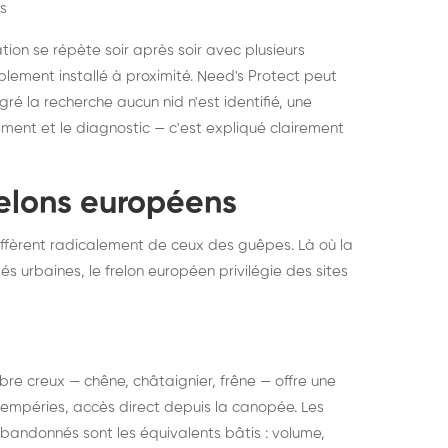
s
ation se répète soir après soir avec plusieurs
ablement installé à proximité. Need's Protect peut
algré la recherche aucun nid n'est identifié, une
ment et le diagnostic — c'est expliqué clairement
frelons européens
ffèrent radicalement de ceux des guêpes. Là où la
tés urbaines, le frelon européen privilégie des sites
 arbre creux — chêne, châtaignier, frêne — offre une
intempéries, accès direct depuis la canopée. Les
abandonnés sont les équivalents bâtis : volume,