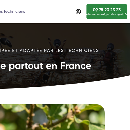
09 78 23 23 23
s techniciens
numéro non surtaxé, prix d’un appel LOCA
IPÉE ET ADAPTÉE PAR LES TECHNICIENS
ide partout en France