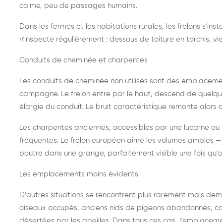
calme, peu de passages humains.
Dans les fermes et les habitations rurales, les frelons s'i
n'inspecte régulièrement : dessous de toiture en torchis, vie
Conduits de cheminée et charpentes
Les conduits de cheminée non utilisés sont des emplaceme
campagne. Le frelon entre par le haut, descend de quelque
élargie du conduit. Le bruit caractéristique remonte alors d
Les charpentes anciennes, accessibles par une lucarne ou
fréquentes. Le frelon européen aime les volumes amples — i
poutre dans une grange, parfaitement visible une fois qu'o
Les emplacements moins évidents
D'autres situations se rencontrent plus rarement mais dema
oiseaux occupés, anciens nids de pigeons abandonnés, cab
désertées par les abeilles. Dans tous ces cas, l'emplace