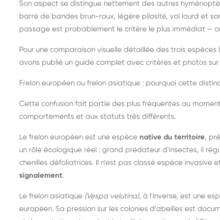
Son aspect se distingue nettement des autres hyménoptèr
barré de bandes brun-roux, légère pilosité, vol lourd et s
passage est probablement le critère le plus immédiat — on 
Pour une comparaison visuelle détaillée des trois espèces (
avons publié un guide complet avec critères et photos sur 
Frelon européen ou frelon asiatique : pourquoi cette distinc
Cette confusion fait partie des plus fréquentes au moment
comportements et aux statuts très différents.
Le frelon européen est une espèce
native du territoire
, pr
un rôle écologique réel : grand prédateur d'insectes, il r
chenilles défoliatrices. Il n'est pas classé espèce invasive et
signalement
.
Le frelon asiatique
(Vespa velutina)
, à l'inverse, est une es
européen. Sa pression sur les colonies d'abeilles est do