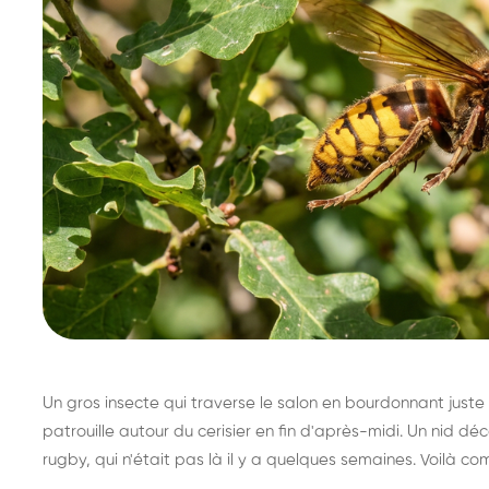
Un gros insecte qui traverse le salon en bourdonnant juste 
patrouille autour du cerisier en fin d'après-midi. Un nid 
rugby, qui n'était pas là il y a quelques semaines. Voilà co