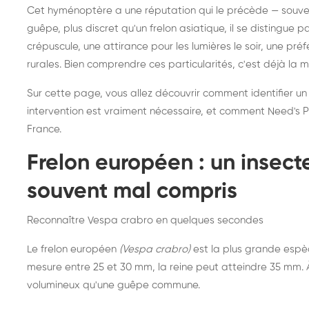
Destruction de nid de
Dé
Cet hyménoptère a une réputation qui le précède — souvent
frelons asiatiques :
du
guêpe, plus discret qu'un frelon asiatique, il se distingue 
intervention partout en
so
crépuscule, une attirance pour les lumières le soir, une pr
rurales. Bien comprendre ces particularités, c'est déjà la 
France
Sur cette page, vous allez découvrir comment identifier un
intervention est vraiment nécessaire, et comment Need's Pr
France.
Frelon européen : un insec
souvent mal compris
Reconnaître Vespa crabro en quelques secondes
Le frelon européen
(Vespa crabro)
est la plus grande espè
mesure entre 25 et 30 mm, la reine peut atteindre 35 mm. À 
volumineux qu'une guêpe commune.