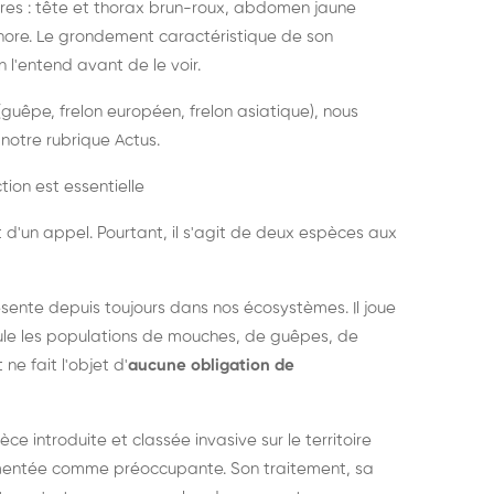
es : tête et thorax brun-roux, abdomen jaune
onore. Le grondement caractéristique de son
l'entend avant de le voir.
guêpe, frelon européen, frelon asiatique), nous
notre rubrique Actus.
tion est essentielle
 d'un appel. Pourtant, il s'agit de deux espèces aux
ésente depuis toujours dans nos écosystèmes. Il joue
égule les populations de mouches, de guêpes, de
 ne fait l'objet d'
aucune obligation de
pèce introduite et classée invasive sur le territoire
cumentée comme préoccupante. Son traitement, sa