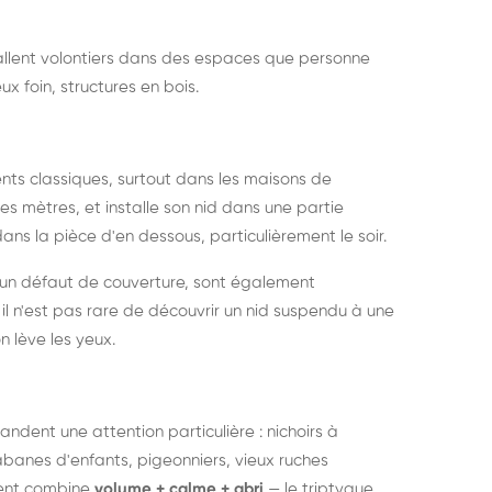
nstallent volontiers dans des espaces que personne
ux foin, structures en bois.
nts classiques, surtout dans les maisons de
s mètres, et installe son nid dans une partie
ans la pièce d'en dessous, particulièrement le soir.
 un défaut de couverture, sont également
l n'est pas rare de découvrir un nid suspendu à une
n lève les yeux.
ndent une attention particulière : nichoirs à
anes d'enfants, pigeonniers, vieux ruches
ment combine
volume + calme + abri
— le triptyque