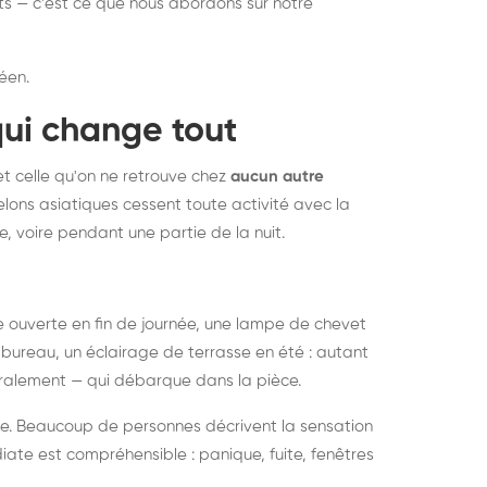
nts — c'est ce que nous abordons sur notre
éen.
qui change tout
et celle qu'on ne retrouve chez
aucun autre
lons asiatiques cessent toute activité avec la
e, voire pendant une partie de la nuit.
ée ouverte en fin de journée, une lampe de chevet
bureau, un éclairage de terrasse en été : autant
néralement — qui débarque dans la pièce.
rise. Beaucoup de personnes décrivent la sensation
ate est compréhensible : panique, fuite, fenêtres