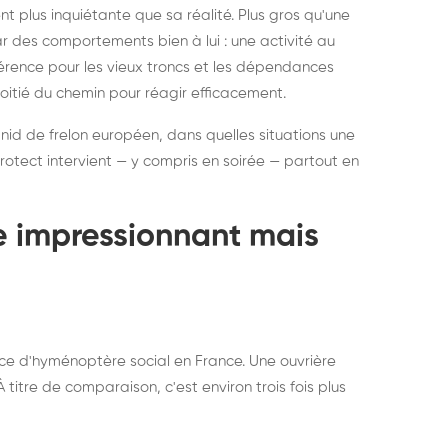
ratisation : éliminer
Traitemen
 plus inquiétante que sa réalité. Plus gros qu'une
rablement rats et
de lit : de
par des comportements bien à lui : une activité au
uris, partout en France
partout e
éférence pour les vieux troncs et les dépendances
moitié du chemin pour réagir efficacement.
 nid de frelon européen, dans quelles situations une
otect intervient — y compris en soirée — partout en
te impressionnant mais
ce d'hyménoptère social en France. Une ouvrière
titre de comparaison, c'est environ trois fois plus