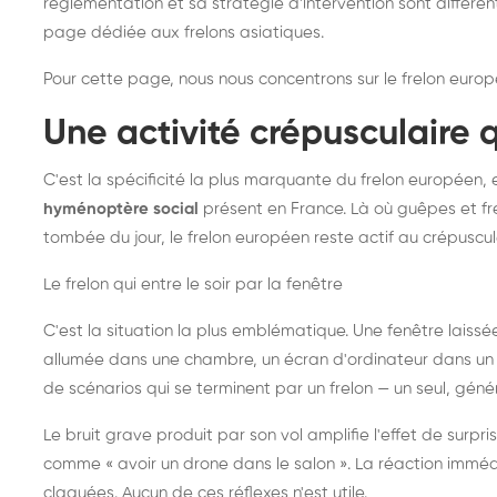
réglementation et sa stratégie d'intervention sont différe
page dédiée aux frelons asiatiques
.
Pour cette page, nous nous concentrons sur le frelon europ
Une activité crépusculaire 
C'est la spécificité la plus marquante du frelon européen, 
hyménoptère social
présent en France. Là où guêpes et fre
tombée du jour, le frelon européen reste actif au crépuscul
Le frelon qui entre le soir par la fenêtre
C'est la situation la plus emblématique. Une fenêtre laiss
allumée dans une chambre, un écran d'ordinateur dans un 
de scénarios qui se terminent par un frelon — un seul, gé
Le bruit grave produit par son vol amplifie l'effet de surp
comme « avoir un drone dans le salon ». La réaction immédi
claquées. Aucun de ces réflexes n'est utile.