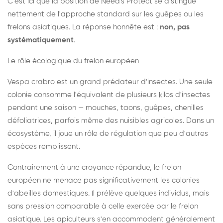
C'est ici que la position de Need's Protect se distingue
nettement de l'approche standard sur les guêpes ou les
frelons asiatiques. La réponse honnête est :
non, pas
systématiquement
.
Le rôle écologique du frelon européen
Vespa crabro est un grand prédateur d'insectes. Une seule
colonie consomme l'équivalent de plusieurs kilos d'insectes
pendant une saison — mouches, taons, guêpes, chenilles
défoliatrices, parfois même des nuisibles agricoles. Dans un
écosystème, il joue un rôle de régulation que peu d'autres
espèces remplissent.
Contrairement à une croyance répandue, le frelon
européen ne menace pas significativement les colonies
d'abeilles domestiques. Il prélève quelques individus, mais
sans pression comparable à celle exercée par le frelon
asiatique. Les apiculteurs s'en accommodent généralement