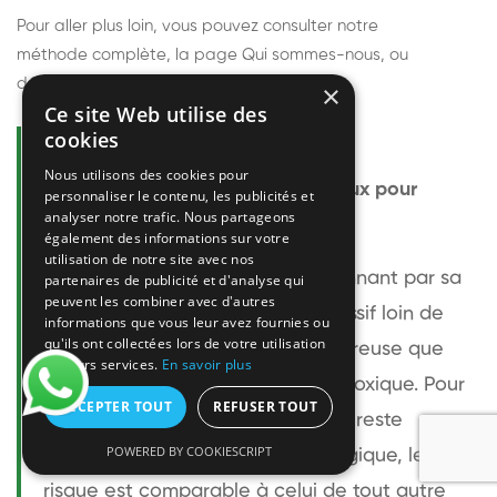
Pour aller plus loin, vous pouvez consulter notre
méthode complète
, la page
Qui sommes-nous
, ou
découvrir
nos techniciens
.
×
Ce site Web utilise des
cookies
Questions fréquentes
Nous utilisons des cookies pour
Le frelon européen est-il dangereux pour
personnaliser le contenu, les publicités et
analyser notre trafic. Nous partageons
l'homme ?
également des informations sur votre
utilisation de notre site avec nos
Le frelon européen est impressionnant par sa
partenaires de publicité et d'analyse qui
peuvent les combiner avec d'autres
taille mais relativement peu agressif loin de
informations que vous leur avez fournies ou
qu'ils ont collectées lors de votre utilisation
son nid. Sa piqûre est plus douloureuse que
de leurs services.
En savoir plus
celle d'une guêpe sans être plus toxique. Pour
ACCEPTER TOUT
REFUSER TOUT
une personne non allergique, elle reste
POWERED BY COOKIESCRIPT
bénigne. Pour une personne allergique, le
risque est comparable à celui de tout autre