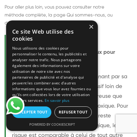
Pour aller plus loin, vous pouvez consulter notre
méthode complète
, la page
Qui sommes-nous
, ou
découvrir
nos techniciens
.
×
Ce site Web utilise des
cookies
Questions fréquentes
Nous utilisons des cookies pour
Le frelon européen est-il dangereux pour
personnaliser le contenu, les publicités et
analyser notre trafic. Nous partageons
l'homme ?
également des informations sur votre
utilisation de notre site avec nos
Le frelon européen est impressionnant par sa
partenaires de publicité et d'analyse qui
peuvent les combiner avec d'autres
taille mais relativement peu agressif loin de
informations que vous leur avez fournies ou
qu'ils ont collectées lors de votre utilisation
son nid. Sa piqûre est plus douloureuse que
de leurs services.
En savoir plus
celle d'une guêpe sans être plus toxique. Pour
ACCEPTER TOUT
REFUSER TOUT
une personne non allergique, elle reste
POWERED BY COOKIESCRIPT
bénigne. Pour une personne allergique, le
risque est comparable à celui de tout autre