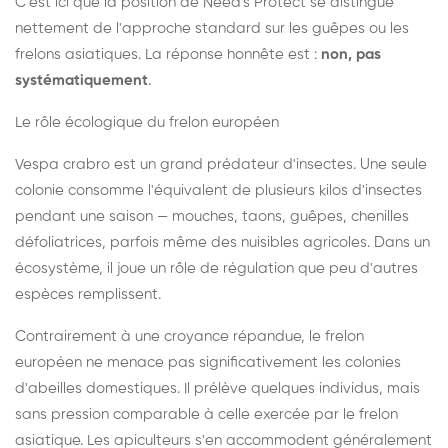
C'est ici que la position de Need's Protect se distingue
nettement de l'approche standard sur les guêpes ou les
frelons asiatiques. La réponse honnête est :
non, pas
systématiquement
.
Le rôle écologique du frelon européen
Vespa crabro est un grand prédateur d'insectes. Une seule
colonie consomme l'équivalent de plusieurs kilos d'insectes
pendant une saison — mouches, taons, guêpes, chenilles
défoliatrices, parfois même des nuisibles agricoles. Dans un
écosystème, il joue un rôle de régulation que peu d'autres
espèces remplissent.
Contrairement à une croyance répandue, le frelon
européen ne menace pas significativement les colonies
d'abeilles domestiques. Il prélève quelques individus, mais
sans pression comparable à celle exercée par le frelon
asiatique. Les apiculteurs s'en accommodent généralement