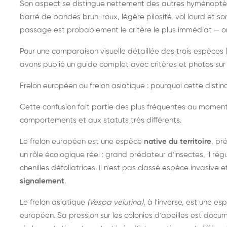
Son aspect se distingue nettement des autres hyménoptèr
barré de bandes brun-roux, légère pilosité, vol lourd et s
passage est probablement le critère le plus immédiat — on 
Pour une comparaison visuelle détaillée des trois espèces (
avons publié un guide complet avec critères et photos sur 
Frelon européen ou frelon asiatique : pourquoi cette distinc
Cette confusion fait partie des plus fréquentes au moment
comportements et aux statuts très différents.
Le frelon européen est une espèce
native du territoire
, pr
un rôle écologique réel : grand prédateur d'insectes, il r
chenilles défoliatrices. Il n'est pas classé espèce invasive et
signalement
.
Le frelon asiatique
(Vespa velutina)
, à l'inverse, est une es
européen. Sa pression sur les colonies d'abeilles est do