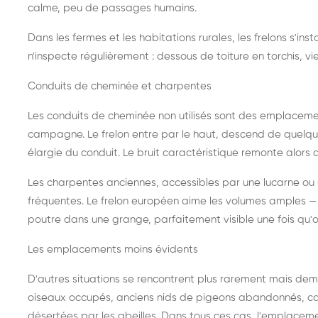
calme, peu de passages humains.
Dans les fermes et les habitations rurales, les frelons s'i
n'inspecte régulièrement : dessous de toiture en torchis, vie
Conduits de cheminée et charpentes
Les conduits de cheminée non utilisés sont des emplaceme
campagne. Le frelon entre par le haut, descend de quelque
élargie du conduit. Le bruit caractéristique remonte alors d
Les charpentes anciennes, accessibles par une lucarne ou
fréquentes. Le frelon européen aime les volumes amples — i
poutre dans une grange, parfaitement visible une fois qu'o
Les emplacements moins évidents
D'autres situations se rencontrent plus rarement mais dema
oiseaux occupés, anciens nids de pigeons abandonnés, cab
désertées par les abeilles. Dans tous ces cas, l'emplace