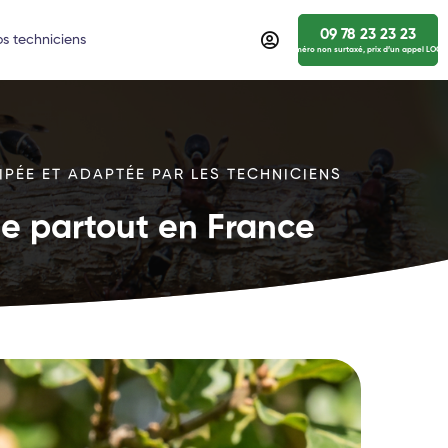
09 78 23 23 23
s techniciens
numéro non surtaxé, prix d’un appel LOCA
IPÉE ET ADAPTÉE PAR LES TECHNICIENS
ide partout en France