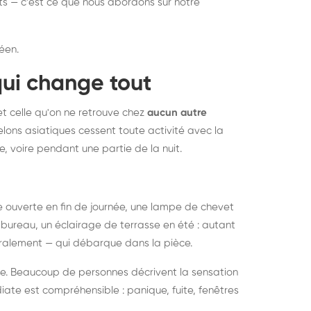
nts — c'est ce que nous abordons sur notre
éen.
qui change tout
et celle qu'on ne retrouve chez
aucun autre
lons asiatiques cessent toute activité avec la
e, voire pendant une partie de la nuit.
ée ouverte en fin de journée, une lampe de chevet
bureau, un éclairage de terrasse en été : autant
néralement — qui débarque dans la pièce.
rise. Beaucoup de personnes décrivent la sensation
ate est compréhensible : panique, fuite, fenêtres