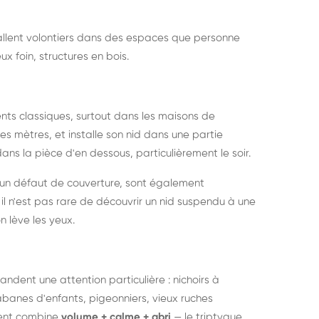
nstallent volontiers dans des espaces que personne
ux foin, structures en bois.
nts classiques, surtout dans les maisons de
s mètres, et installe son nid dans une partie
ans la pièce d'en dessous, particulièrement le soir.
 un défaut de couverture, sont également
l n'est pas rare de découvrir un nid suspendu à une
n lève les yeux.
ndent une attention particulière : nichoirs à
anes d'enfants, pigeonniers, vieux ruches
ment combine
volume + calme + abri
— le triptyque