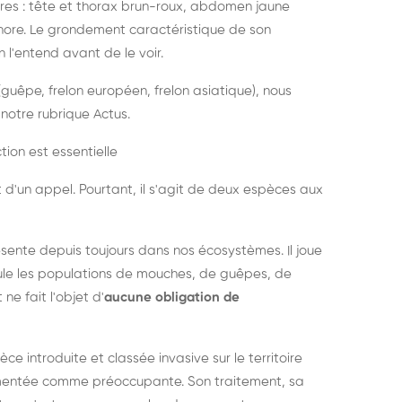
es : tête et thorax brun-roux, abdomen jaune
onore. Le grondement caractéristique de son
l'entend avant de le voir.
guêpe, frelon européen, frelon asiatique), nous
notre rubrique Actus.
tion est essentielle
 d'un appel. Pourtant, il s'agit de deux espèces aux
ésente depuis toujours dans nos écosystèmes. Il joue
égule les populations de mouches, de guêpes, de
 ne fait l'objet d'
aucune obligation de
pèce introduite et classée invasive sur le territoire
cumentée comme préoccupante. Son traitement, sa