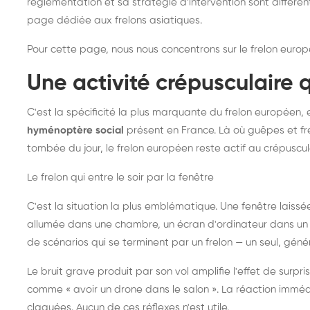
réglementation et sa stratégie d'intervention sont différe
page dédiée aux frelons asiatiques
.
Pour cette page, nous nous concentrons sur le frelon europ
Une activité crépusculaire 
C'est la spécificité la plus marquante du frelon européen, 
hyménoptère social
présent en France. Là où guêpes et fre
tombée du jour, le frelon européen reste actif au crépuscul
Le frelon qui entre le soir par la fenêtre
C'est la situation la plus emblématique. Une fenêtre laiss
allumée dans une chambre, un écran d'ordinateur dans un 
de scénarios qui se terminent par un frelon — un seul, gé
Le bruit grave produit par son vol amplifie l'effet de surp
comme « avoir un drone dans le salon ». La réaction immédi
claquées. Aucun de ces réflexes n'est utile.