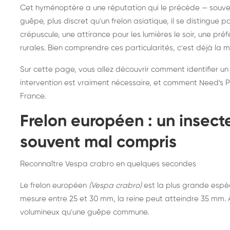
Destruction de nid de
Dé
Cet hyménoptère a une réputation qui le précède — souvent
frelons asiatiques :
du
guêpe, plus discret qu'un frelon asiatique, il se distingue 
intervention partout en
so
crépuscule, une attirance pour les lumières le soir, une pr
rurales. Bien comprendre ces particularités, c'est déjà la 
France
Sur cette page, vous allez découvrir comment identifier un
intervention est vraiment nécessaire, et comment Need's Pr
France.
Frelon européen : un insec
souvent mal compris
Reconnaître Vespa crabro en quelques secondes
Le frelon européen
(Vespa crabro)
est la plus grande espè
mesure entre 25 et 30 mm, la reine peut atteindre 35 mm. À 
volumineux qu'une guêpe commune.