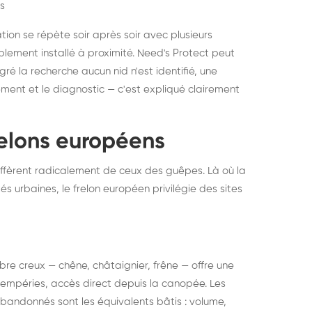
s
ation se répète soir après soir avec plusieurs
ablement installé à proximité. Need's Protect peut
algré la recherche aucun nid n'est identifié, une
ment et le diagnostic — c'est expliqué clairement
frelons européens
ffèrent radicalement de ceux des guêpes. Là où la
tés urbaines, le frelon européen privilégie des sites
 arbre creux — chêne, châtaignier, frêne — offre une
intempéries, accès direct depuis la canopée. Les
abandonnés sont les équivalents bâtis : volume,