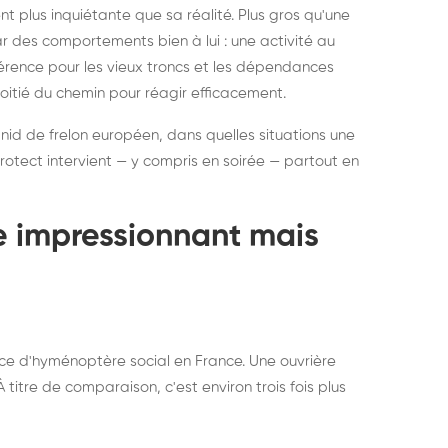
ratisation : éliminer
Traitemen
 plus inquiétante que sa réalité. Plus gros qu'une
rablement rats et
de lit : de
par des comportements bien à lui : une activité au
uris, partout en France
partout e
éférence pour les vieux troncs et les dépendances
moitié du chemin pour réagir efficacement.
 nid de frelon européen, dans quelles situations une
otect intervient — y compris en soirée — partout en
te impressionnant mais
ce d'hyménoptère social en France. Une ouvrière
titre de comparaison, c'est environ trois fois plus