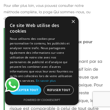
Pour aller plus loin, vous pouvez consulter notre
méthode complète
, la page
Qui sommes-nous
, ou
découvrir
nos techniciens
.
×
Ce site Web utilise des
cookies
Questions fréquentes
Nous utilisons des cookies pour
Le frelon européen est-il dangereux pour
personnaliser le contenu, les publicités et
analyser notre trafic. Nous partageons
l'homme ?
également des informations sur votre
utilisation de notre site avec nos
Le frelon européen est impressionnant par sa
partenaires de publicité et d'analyse qui
peuvent les combiner avec d'autres
taille mais relativement peu agressif loin de
informations que vous leur avez fournies ou
qu'ils ont collectées lors de votre utilisation
son nid. Sa piqûre est plus douloureuse que
de leurs services.
En savoir plus
celle d'une guêpe sans être plus toxique. Pour
ACCEPTER TOUT
REFUSER TOUT
une personne non allergique, elle reste
POWERED BY COOKIESCRIPT
bénigne. Pour une personne allergique, le
risque est comparable à celui de tout autre