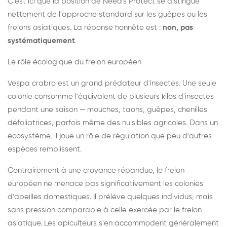
C'est ici que la position de Need's Protect se distingue
nettement de l'approche standard sur les guêpes ou les
frelons asiatiques. La réponse honnête est :
non, pas
systématiquement
.
Le rôle écologique du frelon européen
Vespa crabro est un grand prédateur d'insectes. Une seule
colonie consomme l'équivalent de plusieurs kilos d'insectes
pendant une saison — mouches, taons, guêpes, chenilles
défoliatrices, parfois même des nuisibles agricoles. Dans un
écosystème, il joue un rôle de régulation que peu d'autres
espèces remplissent.
Contrairement à une croyance répandue, le frelon
européen ne menace pas significativement les colonies
d'abeilles domestiques. Il prélève quelques individus, mais
sans pression comparable à celle exercée par le frelon
asiatique. Les apiculteurs s'en accommodent généralement