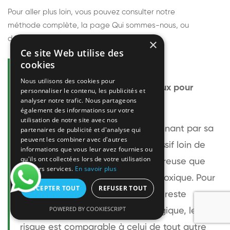
Pour aller plus loin, vous pouvez consulter notre
méthode complète
, la page
Qui sommes-nous
, ou
découvrir
nos techniciens
.
×
Ce site Web utilise des
cookies
Questions fréquentes
Nous utilisons des cookies pour
Le frelon européen est-il dangereux pour
personnaliser le contenu, les publicités et
analyser notre trafic. Nous partageons
l'homme ?
également des informations sur votre
utilisation de notre site avec nos
Le frelon européen est impressionnant par sa
partenaires de publicité et d'analyse qui
peuvent les combiner avec d'autres
taille mais relativement peu agressif loin de
informations que vous leur avez fournies ou
qu'ils ont collectées lors de votre utilisation
son nid. Sa piqûre est plus douloureuse que
de leurs services.
En savoir plus
celle d'une guêpe sans être plus toxique. Pour
ACCEPTER TOUT
REFUSER TOUT
une personne non allergique, elle reste
POWERED BY COOKIESCRIPT
bénigne. Pour une personne allergique, le
risque est comparable à celui de tout autre