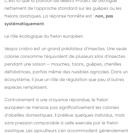
C'est ici que la position de Need's Protect se distingue
nettement de l'approche standard sur les guêpes ou les
frelons asiatiques. La réponse honnête est :
non, pas
systématiquement
.
Le rôle écologique du frelon européen
Vespa crabro est un grand prédateur d'insectes. Une seule
colonie consomme l'équivalent de plusieurs kilos d'insectes
pendant une saison — mouches, taons, guêpes, chenilles
défoliatrices, parfois même des nuisibles agricoles. Dans un
écosystème, il joue un rôle de régulation que peu d'autres
espèces remplissent.
Contrairement à une croyance répandue, le frelon
européen ne menace pas significativement les colonies
d'abeilles domestiques. Il prélève quelques individus, mais
sans pression comparable à celle exercée par le frelon
asiatique. Les apiculteurs s'en accommodent généralement