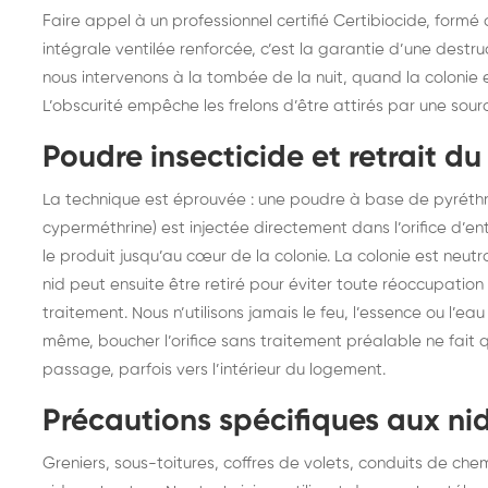
Faire appel à un professionnel certifié Certibiocide, form
intégrale ventilée renforcée, c’est la garantie d’une destru
nous intervenons à la tombée de la nuit, quand la colonie e
L’obscurité empêche les frelons d’être attirés par une sour
Poudre insecticide et retrait du
La technique est éprouvée : une poudre à base de pyréthr
cyperméthrine) est injectée directement dans l’orifice d’e
le produit jusqu’au cœur de la colonie. La colonie est neutr
nid peut ensuite être retiré pour éviter toute réoccupatio
traitement. Nous n’utilisons jamais le feu, l’essence ou l’e
même, boucher l’orifice sans traitement préalable ne fait 
passage, parfois vers l’intérieur du logement.
Précautions spécifiques aux ni
Greniers, sous-toitures, coffres de volets, conduits de che