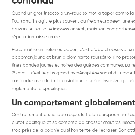
confondu
Quand un gros insecte brun-roux se met à taper contre la v
Pourtant, il s’agit le plus souvent du frelon européen, une
bruyant et sa taille impressionnent, mais son comporteme
réputation laisse croire.
Reconnaître un frelon européen, c’est d’abord observer sa c
abdomen jaune et brun à dominante roussâtre. Il ne présente
fines bandes jaunes et noires des guêpes communes. La rei
25 mm – c’est le plus grand hyménoptère social d’Europe. 
confondre avec le frelon asiatique, espèce invasive qui n
réglementaire spécifiques.
Un comportement globalement 
Contrairement à une idée reçue, le frelon européen n’atta
plutôt pacifique et se contente de chasser d’autres insect
trop près de la colonie ou si l’on tente de l’écraser. Son at
Destruction de nid de
De