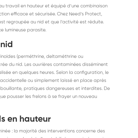
é au travail en hauteur et équipé d’une combinaison
ction efficace et sécurisée. Chez Need’s Protect,
st regroupée au nid et que l’activité est réduite.
ce lumineuse parasite.
 nid
inoïdes (perméthrine, deltaméthrine ou
ntrée du nid. Les ouvrières contaminées disséminent
alisée en quelques heures. Selon la configuration, le
n accidentelle ou simplement laissé en place après
au bouillante, pratiques dangereuses et interdites. De
que pousser les frelons à se frayer un nouveau
ds en hauteur
minée : la majorité des interventions concerne des