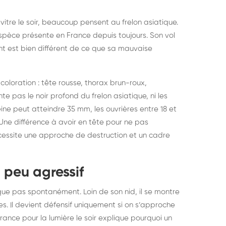
itre le soir, beaucoup pensent au frelon asiatique.
 espèce présente en France depuis toujours. Son vol
nt est bien différent de ce que sa mauvaise
oloration : tête rousse, thorax brun-roux,
 pas le noir profond du frelon asiatique, ni les
ne peut atteindre 35 mm, les ouvrières entre 18 et
Une différence à avoir en tête pour ne pas
écessite une approche de destruction et un cadre
peu agressif
que pas spontanément. Loin de son nid, il se montre
es. Il devient défensif uniquement si on s’approche
tirance pour la lumière le soir explique pourquoi un
struction de nid de
Dératisatio