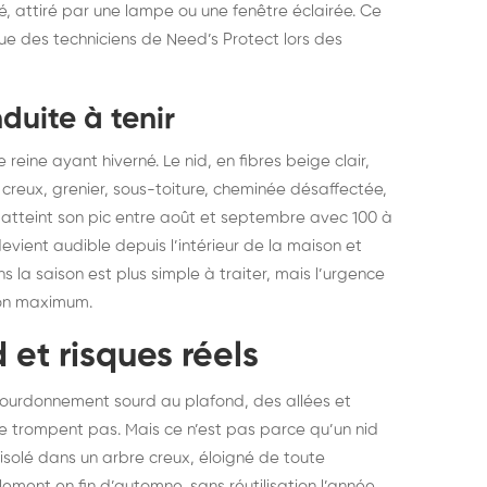
lé, attiré par une lampe ou une fenêtre éclairée. Ce
elons asiatiques :
durablemen
e des techniciens de Need’s Protect lors des
tervention partout en
souris, pa
ance
duite à tenir
reine ayant hiverné. Le nid, en fibres beige clair,
 creux, grenier, sous-toiture, cheminée désaffectée,
t atteint son pic entre août et septembre avec 100 à
ient audible depuis l’intérieur de la maison et
s la saison est plus simple à traiter, mais l’urgence
 son maximum.
 et risques réels
 bourdonnement sourd au plafond, des allées et
ne trompent pas. Mais ce n’est pas parce qu’un nid
 isolé dans un arbre creux, éloigné de toute
llement en fin d’automne, sans réutilisation l’année