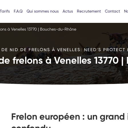
Tarifs
F.A.Q
Qui sommes nous
Actus
Recrutement
Contact
No
elons à Venelles 13770 | Bouches-du-Rhône
DE NID DE FRELONS À VENELLES: NEED'S PROTECT 
 de frelons à Venelles 13770
Frelon européen : un grand