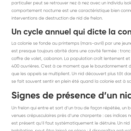
particulier peut se retrouver nez à nez avec un individu iso
frelons : intervention
fr
comportement nocturne est une caractéristique bien connu
rapide partout en France
in
interventions de destruction de nid de frelon.
Fr
Un cycle annuel qui dicte la con
La colonie se fonde au printemps (mars-avril) par une jeune 
est presque toujours abrité dans une cavité fermée : tronc
coffre de volet, cabanon. La population croît lentement e
400 ouvrières. C’est à ce moment que le bourdonnement dev
que les appels se multiplient. Un nid découvert plus tôt dan
se fait souvent sentir en plein été quand la colonie est à
Signes de présence d’un nid
Un frelon qui entre et sort d’un trou de façon répétée, un
venues crépusculaires près d’une charpente : ces indices 
est présent qu’il faut systématiquement le détruire. Un nid
habitation, peut être laissé en place : il disparaîtra nature