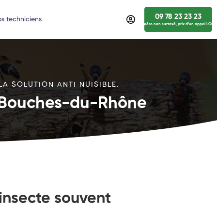
09 78 23 23 23
s techniciens
numéro non surtaxé, prix d’un appel LOCA
LA SOLUTION ANTI NUISIBLE.
 | Bouches-du-Rhône
 insecte souvent