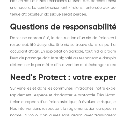
nids en hauteur. Nos techniciens utilisent des perches téles
une nacelle. La combinaison anti-frelons, renforcée aux poi
tenue d’apiculteur classique serait percée.
Questions de responsabilité 
Dans une copropriété, la destruction d’un nid de frelon e
responsabilité du syndic. Si le nid se trouve dans les partie
occupant d’agir. En exploitation agricole, tout nid à pro
lieux de passage doit être signalé au responsable d’explo
déterminer le périmètre d’intervention et à échanger dire
Need's Protect : votre exper
Sur Venelles et dans les communes limitrophes, notre expér
rapidement l’espèce et d’adapter le protocole. Dès l’écha
frelon européen d’un frelon asiatique, à évaluer le risque, 
Nos interventions respectent la réglementation européenne
norme EN 16636, appliquées sans jargon, avec transparenc