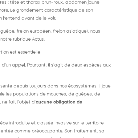
es : tête et thorax brun-roux, abdomen jaune
onore. Le grondement caractéristique de son
l'entend avant de le voir.
guêpe, frelon européen, frelon asiatique), nous
notre rubrique Actus.
tion est essentielle
 d'un appel. Pourtant, il s'agit de deux espèces aux
ésente depuis toujours dans nos écosystèmes. Il joue
égule les populations de mouches, de guêpes, de
 ne fait l'objet d'
aucune obligation de
pèce introduite et classée invasive sur le territoire
cumentée comme préoccupante. Son traitement, sa