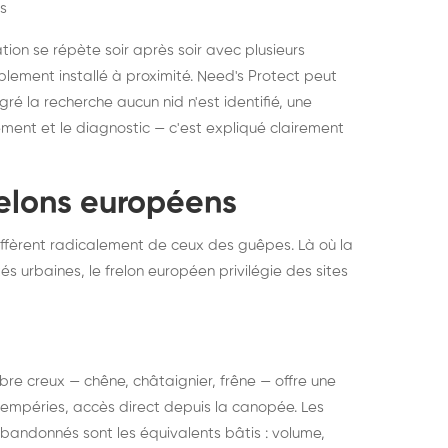
s
ation se répète soir après soir avec plusieurs
ablement installé à proximité. Need's Protect peut
algré la recherche aucun nid n'est identifié, une
ment et le diagnostic — c'est expliqué clairement
frelons européens
ffèrent radicalement de ceux des guêpes. Là où la
tés urbaines, le frelon européen privilégie des sites
 arbre creux — chêne, châtaignier, frêne — offre une
intempéries, accès direct depuis la canopée. Les
abandonnés sont les équivalents bâtis : volume,