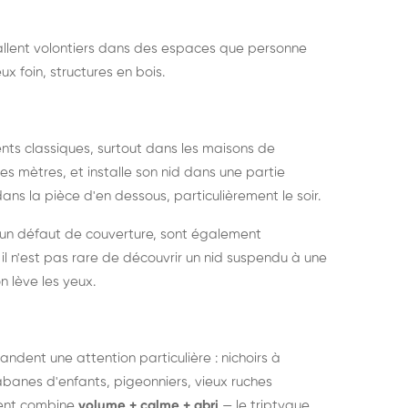
nstallent volontiers dans des espaces que personne
ux foin, structures en bois.
nts classiques, surtout dans les maisons de
s mètres, et installe son nid dans une partie
ans la pièce d'en dessous, particulièrement le soir.
 un défaut de couverture, sont également
l n'est pas rare de découvrir un nid suspendu à une
n lève les yeux.
ndent une attention particulière : nichoirs à
anes d'enfants, pigeonniers, vieux ruches
ment combine
volume + calme + abri
— le triptyque