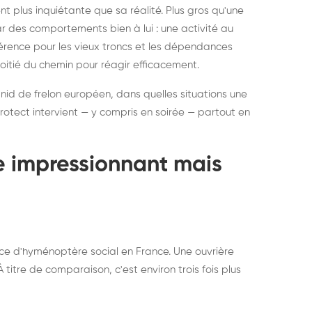
ratisation : éliminer
Traitemen
 plus inquiétante que sa réalité. Plus gros qu'une
rablement rats et
de lit : de
par des comportements bien à lui : une activité au
uris, partout en France
partout e
éférence pour les vieux troncs et les dépendances
moitié du chemin pour réagir efficacement.
 nid de frelon européen, dans quelles situations une
otect intervient — y compris en soirée — partout en
te impressionnant mais
ce d'hyménoptère social en France. Une ouvrière
titre de comparaison, c'est environ trois fois plus