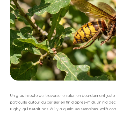
Un gros insecte qui traverse le salon en bourdonnant juste 
patrouille autour du cerisier en fin d'après-midi. Un nid 
rugby, qui n'était pas là il y a quelques semaines. Voilà co