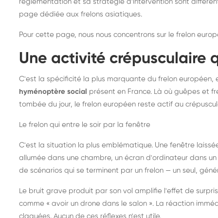
réglementation et sa stratégie d'intervention sont différe
page dédiée aux frelons asiatiques
.
Pour cette page, nous nous concentrons sur le frelon europ
Une activité crépusculaire 
C'est la spécificité la plus marquante du frelon européen, 
hyménoptère social
présent en France. Là où guêpes et fre
tombée du jour, le frelon européen reste actif au crépuscul
Le frelon qui entre le soir par la fenêtre
C'est la situation la plus emblématique. Une fenêtre laiss
allumée dans une chambre, un écran d'ordinateur dans un 
de scénarios qui se terminent par un frelon — un seul, gé
Le bruit grave produit par son vol amplifie l'effet de surp
comme « avoir un drone dans le salon ». La réaction immédi
claquées. Aucun de ces réflexes n'est utile.