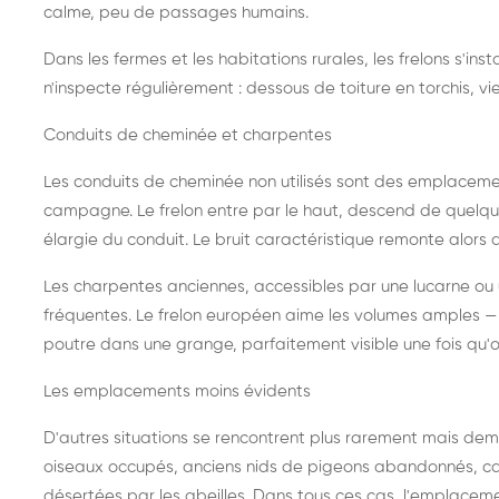
calme, peu de passages humains.
Dans les fermes et les habitations rurales, les frelons s'i
n'inspecte régulièrement : dessous de toiture en torchis, vie
Conduits de cheminée et charpentes
Les conduits de cheminée non utilisés sont des emplaceme
campagne. Le frelon entre par le haut, descend de quelque
élargie du conduit. Le bruit caractéristique remonte alors d
Les charpentes anciennes, accessibles par une lucarne ou
fréquentes. Le frelon européen aime les volumes amples — i
poutre dans une grange, parfaitement visible une fois qu'o
Les emplacements moins évidents
D'autres situations se rencontrent plus rarement mais dema
oiseaux occupés, anciens nids de pigeons abandonnés, cab
désertées par les abeilles. Dans tous ces cas, l'emplace