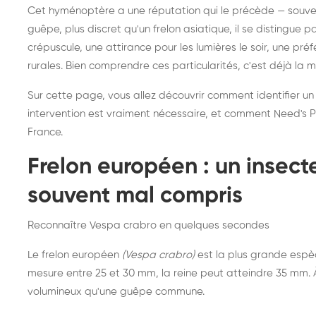
Destruction de nid de
Dé
Cet hyménoptère a une réputation qui le précède — souvent
frelons asiatiques :
du
guêpe, plus discret qu'un frelon asiatique, il se distingue 
intervention partout en
so
crépuscule, une attirance pour les lumières le soir, une pr
rurales. Bien comprendre ces particularités, c'est déjà la 
France
Sur cette page, vous allez découvrir comment identifier un
intervention est vraiment nécessaire, et comment Need's Pr
France.
Frelon européen : un insec
souvent mal compris
Reconnaître Vespa crabro en quelques secondes
Le frelon européen
(Vespa crabro)
est la plus grande espè
mesure entre 25 et 30 mm, la reine peut atteindre 35 mm. À 
volumineux qu'une guêpe commune.