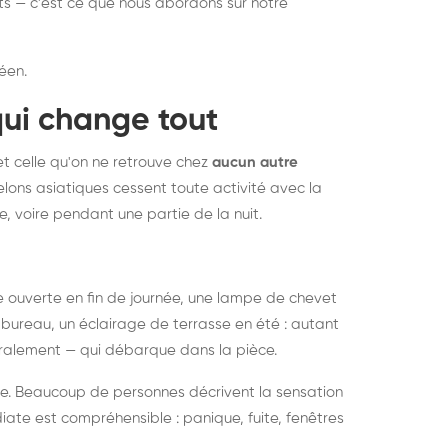
nts — c'est ce que nous abordons sur notre
éen.
qui change tout
et celle qu'on ne retrouve chez
aucun autre
lons asiatiques cessent toute activité avec la
e, voire pendant une partie de la nuit.
ée ouverte en fin de journée, une lampe de chevet
bureau, un éclairage de terrasse en été : autant
néralement — qui débarque dans la pièce.
rise. Beaucoup de personnes décrivent la sensation
ate est compréhensible : panique, fuite, fenêtres