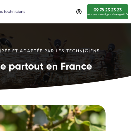
09 78 23 23 23
s techniciens
numéro non surtaxé, prix d’un appel LOCA
IPÉE ET ADAPTÉE PAR LES TECHNICIENS
ide partout en France