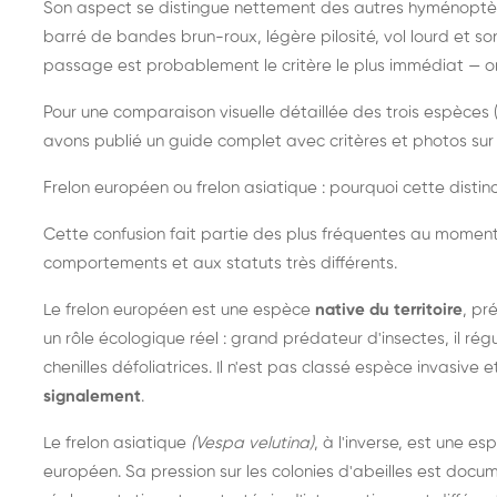
Son aspect se distingue nettement des autres hyménoptèr
barré de bandes brun-roux, légère pilosité, vol lourd et s
passage est probablement le critère le plus immédiat — on 
Pour une comparaison visuelle détaillée des trois espèces (
avons publié un guide complet avec critères et photos sur 
Frelon européen ou frelon asiatique : pourquoi cette distinc
Cette confusion fait partie des plus fréquentes au moment
comportements et aux statuts très différents.
Le frelon européen est une espèce
native du territoire
, pr
un rôle écologique réel : grand prédateur d'insectes, il r
chenilles défoliatrices. Il n'est pas classé espèce invasive et
signalement
.
Le frelon asiatique
(Vespa velutina)
, à l'inverse, est une es
européen. Sa pression sur les colonies d'abeilles est do