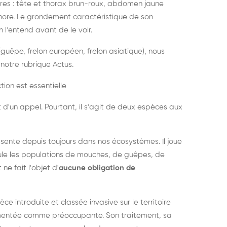
es : tête et thorax brun-roux, abdomen jaune
onore. Le grondement caractéristique de son
l'entend avant de le voir.
guêpe, frelon européen, frelon asiatique), nous
notre rubrique Actus.
tion est essentielle
 d'un appel. Pourtant, il s'agit de deux espèces aux
ésente depuis toujours dans nos écosystèmes. Il joue
égule les populations de mouches, de guêpes, de
 ne fait l'objet d'
aucune obligation de
pèce introduite et classée invasive sur le territoire
cumentée comme préoccupante. Son traitement, sa