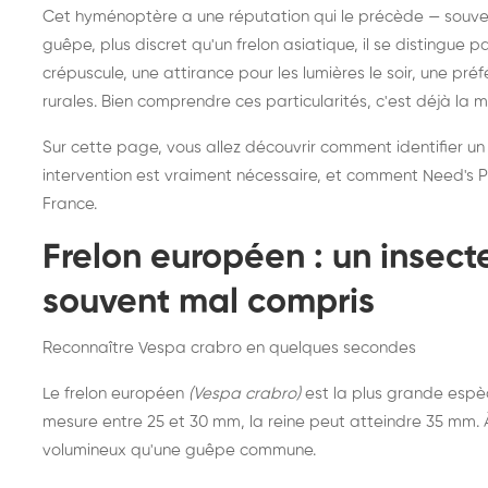
Destruction de nid de
Dé
Cet hyménoptère a une réputation qui le précède — souvent
frelons asiatiques :
du
guêpe, plus discret qu'un frelon asiatique, il se distingue 
intervention partout en
so
crépuscule, une attirance pour les lumières le soir, une pr
rurales. Bien comprendre ces particularités, c'est déjà la 
France
Sur cette page, vous allez découvrir comment identifier un
intervention est vraiment nécessaire, et comment Need's Pr
France.
Frelon européen : un insec
souvent mal compris
Reconnaître Vespa crabro en quelques secondes
Le frelon européen
(Vespa crabro)
est la plus grande espè
mesure entre 25 et 30 mm, la reine peut atteindre 35 mm. À 
volumineux qu'une guêpe commune.