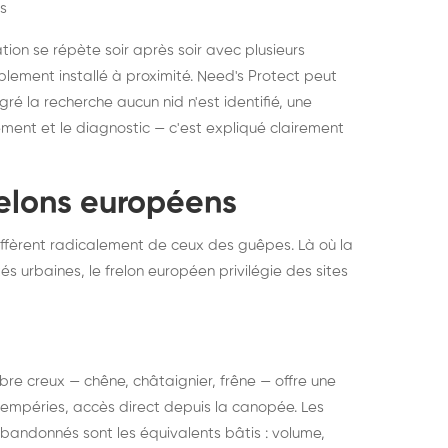
s
ation se répète soir après soir avec plusieurs
ablement installé à proximité. Need's Protect peut
algré la recherche aucun nid n'est identifié, une
ment et le diagnostic — c'est expliqué clairement
frelons européens
ffèrent radicalement de ceux des guêpes. Là où la
tés urbaines, le frelon européen privilégie des sites
 arbre creux — chêne, châtaignier, frêne — offre une
intempéries, accès direct depuis la canopée. Les
abandonnés sont les équivalents bâtis : volume,