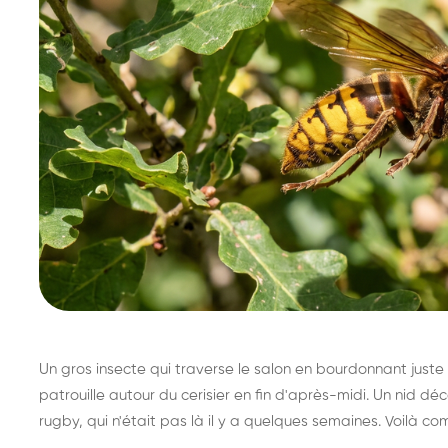
Un gros insecte qui traverse le salon en bourdonnant juste 
patrouille autour du cerisier en fin d'après-midi. Un nid 
rugby, qui n'était pas là il y a quelques semaines. Voilà co