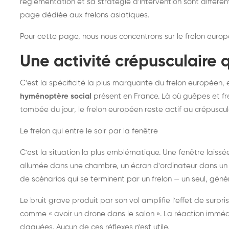
réglementation et sa stratégie d'intervention sont différe
page dédiée aux frelons asiatiques
.
Pour cette page, nous nous concentrons sur le frelon europ
Une activité crépusculaire 
C'est la spécificité la plus marquante du frelon européen, 
hyménoptère social
présent en France. Là où guêpes et fre
tombée du jour, le frelon européen reste actif au crépuscul
Le frelon qui entre le soir par la fenêtre
C'est la situation la plus emblématique. Une fenêtre laiss
allumée dans une chambre, un écran d'ordinateur dans un 
de scénarios qui se terminent par un frelon — un seul, gé
Le bruit grave produit par son vol amplifie l'effet de surp
comme « avoir un drone dans le salon ». La réaction immédi
claquées. Aucun de ces réflexes n'est utile.