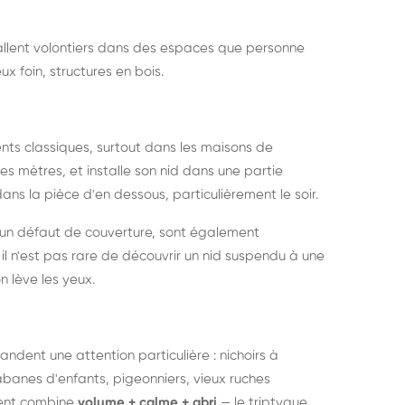
nstallent volontiers dans des espaces que personne
ux foin, structures en bois.
nts classiques, surtout dans les maisons de
s mètres, et installe son nid dans une partie
ans la pièce d'en dessous, particulièrement le soir.
 un défaut de couverture, sont également
l n'est pas rare de découvrir un nid suspendu à une
n lève les yeux.
ndent une attention particulière : nichoirs à
anes d'enfants, pigeonniers, vieux ruches
ment combine
volume + calme + abri
— le triptyque