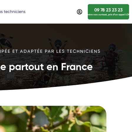
09 78 23 23 23
s techniciens
numéro non surtaxé, prix d’un appel LOCA
IPÉE ET ADAPTÉE PAR LES TECHNICIENS
ide partout en France