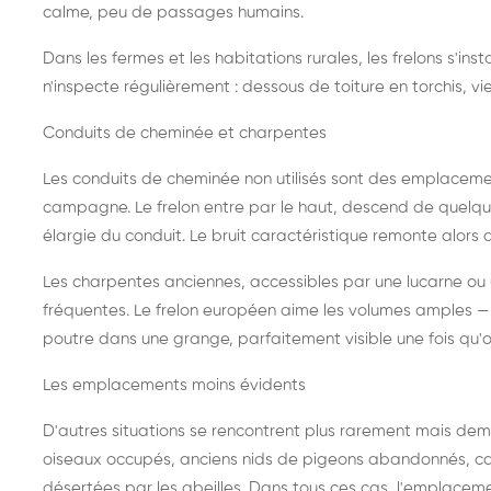
calme, peu de passages humains.
Dans les fermes et les habitations rurales, les frelons s'i
n'inspecte régulièrement : dessous de toiture en torchis, vie
Conduits de cheminée et charpentes
Les conduits de cheminée non utilisés sont des emplaceme
campagne. Le frelon entre par le haut, descend de quelque
élargie du conduit. Le bruit caractéristique remonte alors d
Les charpentes anciennes, accessibles par une lucarne ou
fréquentes. Le frelon européen aime les volumes amples — i
poutre dans une grange, parfaitement visible une fois qu'o
Les emplacements moins évidents
D'autres situations se rencontrent plus rarement mais dema
oiseaux occupés, anciens nids de pigeons abandonnés, cab
désertées par les abeilles. Dans tous ces cas, l'emplace