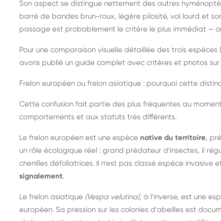
Son aspect se distingue nettement des autres hyménoptèr
barré de bandes brun-roux, légère pilosité, vol lourd et s
passage est probablement le critère le plus immédiat — on 
Pour une comparaison visuelle détaillée des trois espèces (
avons publié un guide complet avec critères et photos sur 
Frelon européen ou frelon asiatique : pourquoi cette distinc
Cette confusion fait partie des plus fréquentes au moment
comportements et aux statuts très différents.
Le frelon européen est une espèce
native du territoire
, pr
un rôle écologique réel : grand prédateur d'insectes, il r
chenilles défoliatrices. Il n'est pas classé espèce invasive et
signalement
.
Le frelon asiatique
(Vespa velutina)
, à l'inverse, est une es
européen. Sa pression sur les colonies d'abeilles est do