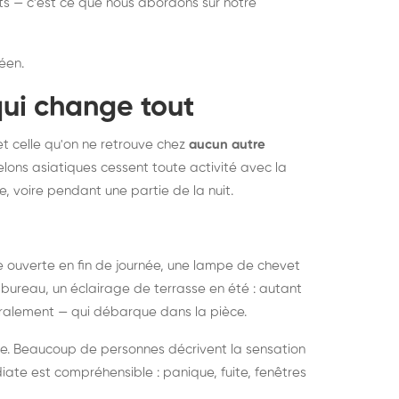
nts — c'est ce que nous abordons sur notre
éen.
qui change tout
et celle qu'on ne retrouve chez
aucun autre
lons asiatiques cessent toute activité avec la
e, voire pendant une partie de la nuit.
ée ouverte en fin de journée, une lampe de chevet
bureau, un éclairage de terrasse en été : autant
néralement — qui débarque dans la pièce.
rise. Beaucoup de personnes décrivent la sensation
ate est compréhensible : panique, fuite, fenêtres