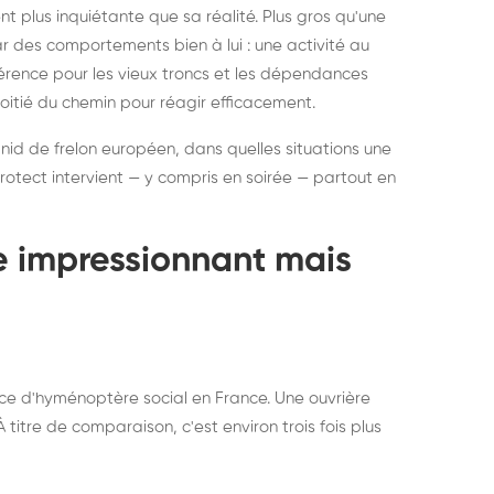
ratisation : éliminer
Traitemen
 plus inquiétante que sa réalité. Plus gros qu'une
rablement rats et
de lit : de
par des comportements bien à lui : une activité au
uris, partout en France
partout e
éférence pour les vieux troncs et les dépendances
moitié du chemin pour réagir efficacement.
 nid de frelon européen, dans quelles situations une
otect intervient — y compris en soirée — partout en
te impressionnant mais
ce d'hyménoptère social en France. Une ouvrière
titre de comparaison, c'est environ trois fois plus