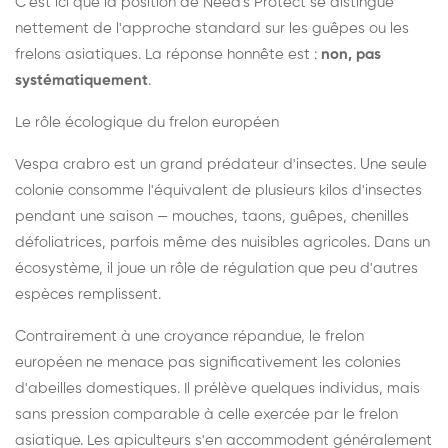
C'est ici que la position de Need's Protect se distingue
nettement de l'approche standard sur les guêpes ou les
frelons asiatiques. La réponse honnête est :
non, pas
systématiquement
.
Le rôle écologique du frelon européen
Vespa crabro est un grand prédateur d'insectes. Une seule
colonie consomme l'équivalent de plusieurs kilos d'insectes
pendant une saison — mouches, taons, guêpes, chenilles
défoliatrices, parfois même des nuisibles agricoles. Dans un
écosystème, il joue un rôle de régulation que peu d'autres
espèces remplissent.
Contrairement à une croyance répandue, le frelon
européen ne menace pas significativement les colonies
d'abeilles domestiques. Il prélève quelques individus, mais
sans pression comparable à celle exercée par le frelon
asiatique. Les apiculteurs s'en accommodent généralement