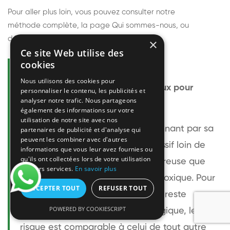
Pour aller plus loin, vous pouvez consulter notre
méthode complète
, la page
Qui sommes-nous
, ou
découvrir
nos techniciens
.
×
Ce site Web utilise des
cookies
Questions fréquentes
Nous utilisons des cookies pour
Le frelon européen est-il dangereux pour
personnaliser le contenu, les publicités et
analyser notre trafic. Nous partageons
l'homme ?
également des informations sur votre
utilisation de notre site avec nos
Le frelon européen est impressionnant par sa
partenaires de publicité et d'analyse qui
peuvent les combiner avec d'autres
taille mais relativement peu agressif loin de
informations que vous leur avez fournies ou
qu'ils ont collectées lors de votre utilisation
son nid. Sa piqûre est plus douloureuse que
de leurs services.
En savoir plus
celle d'une guêpe sans être plus toxique. Pour
ACCEPTER TOUT
REFUSER TOUT
une personne non allergique, elle reste
POWERED BY COOKIESCRIPT
bénigne. Pour une personne allergique, le
risque est comparable à celui de tout autre