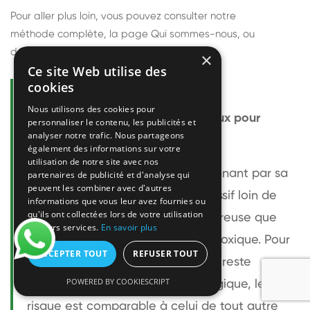
Pour aller plus loin, vous pouvez consulter notre
méthode complète
, la page
Qui sommes-nous
, ou
découvrir
nos techniciens
.
×
Ce site Web utilise des
cookies
Questions fréquentes
Nous utilisons des cookies pour
Le frelon européen est-il dangereux pour
personnaliser le contenu, les publicités et
analyser notre trafic. Nous partageons
l'homme ?
également des informations sur votre
utilisation de notre site avec nos
Le frelon européen est impressionnant par sa
partenaires de publicité et d'analyse qui
peuvent les combiner avec d'autres
taille mais relativement peu agressif loin de
informations que vous leur avez fournies ou
qu'ils ont collectées lors de votre utilisation
son nid. Sa piqûre est plus douloureuse que
de leurs services.
En savoir plus
celle d'une guêpe sans être plus toxique. Pour
ACCEPTER TOUT
REFUSER TOUT
une personne non allergique, elle reste
POWERED BY COOKIESCRIPT
bénigne. Pour une personne allergique, le
risque est comparable à celui de tout autre