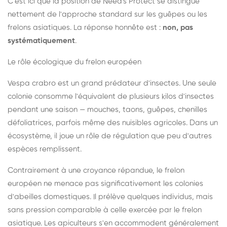
C'est ici que la position de Need's Protect se distingue
nettement de l'approche standard sur les guêpes ou les
frelons asiatiques. La réponse honnête est :
non, pas
systématiquement
.
Le rôle écologique du frelon européen
Vespa crabro est un grand prédateur d'insectes. Une seule
colonie consomme l'équivalent de plusieurs kilos d'insectes
pendant une saison — mouches, taons, guêpes, chenilles
défoliatrices, parfois même des nuisibles agricoles. Dans un
écosystème, il joue un rôle de régulation que peu d'autres
espèces remplissent.
Contrairement à une croyance répandue, le frelon
européen ne menace pas significativement les colonies
d'abeilles domestiques. Il prélève quelques individus, mais
sans pression comparable à celle exercée par le frelon
asiatique. Les apiculteurs s'en accommodent généralement