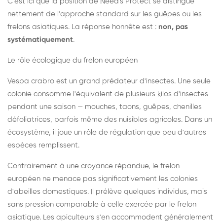
C'est ici que la position de Need's Protect se distingue
nettement de l'approche standard sur les guêpes ou les
frelons asiatiques. La réponse honnête est :
non, pas
systématiquement
.
Le rôle écologique du frelon européen
Vespa crabro est un grand prédateur d'insectes. Une seule
colonie consomme l'équivalent de plusieurs kilos d'insectes
pendant une saison — mouches, taons, guêpes, chenilles
défoliatrices, parfois même des nuisibles agricoles. Dans un
écosystème, il joue un rôle de régulation que peu d'autres
espèces remplissent.
Contrairement à une croyance répandue, le frelon
européen ne menace pas significativement les colonies
d'abeilles domestiques. Il prélève quelques individus, mais
sans pression comparable à celle exercée par le frelon
asiatique. Les apiculteurs s'en accommodent généralement