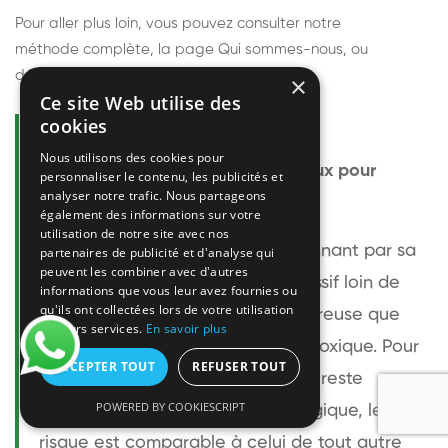
Pour aller plus loin, vous pouvez consulter notre
méthode complète
, la page
Qui sommes-nous
, ou
découvrir
nos techniciens
.
×
Ce site Web utilise des
cookies
Questions fréquentes
Nous utilisons des cookies pour
Le frelon européen est-il dangereux pour
personnaliser le contenu, les publicités et
analyser notre trafic. Nous partageons
l'homme ?
également des informations sur votre
utilisation de notre site avec nos
Le frelon européen est impressionnant par sa
partenaires de publicité et d'analyse qui
peuvent les combiner avec d'autres
taille mais relativement peu agressif loin de
informations que vous leur avez fournies ou
qu'ils ont collectées lors de votre utilisation
son nid. Sa piqûre est plus douloureuse que
de leurs services.
En savoir plus
celle d'une guêpe sans être plus toxique. Pour
ACCEPTER TOUT
REFUSER TOUT
une personne non allergique, elle reste
POWERED BY COOKIESCRIPT
bénigne. Pour une personne allergique, le
risque est comparable à celui de tout autre