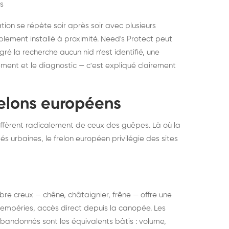
s
ation se répète soir après soir avec plusieurs
ablement installé à proximité. Need's Protect peut
algré la recherche aucun nid n'est identifié, une
ment et le diagnostic — c'est expliqué clairement
frelons européens
ffèrent radicalement de ceux des guêpes. Là où la
tés urbaines, le frelon européen privilégie des sites
 arbre creux — chêne, châtaignier, frêne — offre une
intempéries, accès direct depuis la canopée. Les
abandonnés sont les équivalents bâtis : volume,