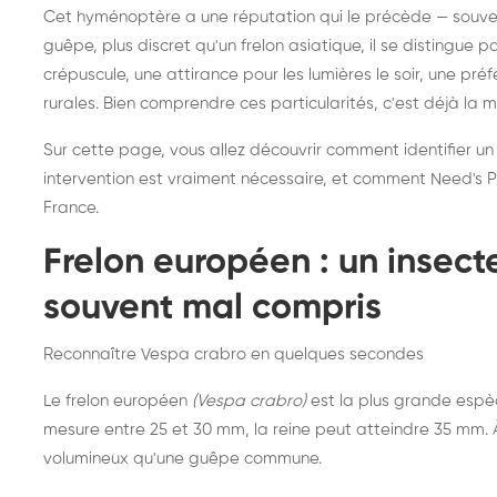
Destruction de nid de
Dé
Cet hyménoptère a une réputation qui le précède — souvent
frelons asiatiques :
du
guêpe, plus discret qu'un frelon asiatique, il se distingue 
intervention partout en
so
crépuscule, une attirance pour les lumières le soir, une pr
rurales. Bien comprendre ces particularités, c'est déjà la 
France
Sur cette page, vous allez découvrir comment identifier un
intervention est vraiment nécessaire, et comment Need's Pr
France.
Frelon européen : un insec
souvent mal compris
Reconnaître Vespa crabro en quelques secondes
Le frelon européen
(Vespa crabro)
est la plus grande espè
mesure entre 25 et 30 mm, la reine peut atteindre 35 mm. À 
volumineux qu'une guêpe commune.