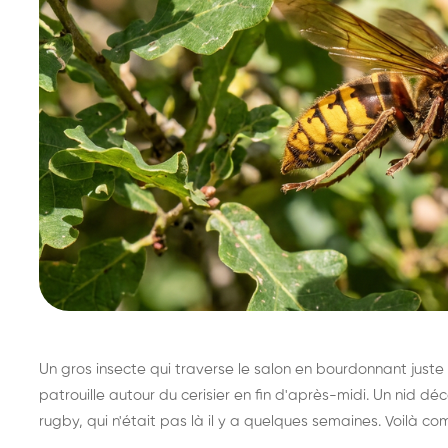
Un gros insecte qui traverse le salon en bourdonnant juste 
patrouille autour du cerisier en fin d'après-midi. Un nid 
rugby, qui n'était pas là il y a quelques semaines. Voilà co