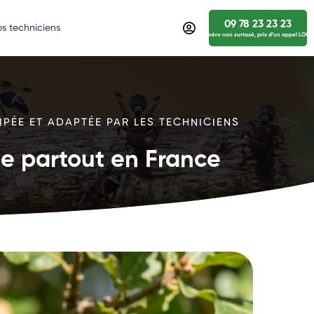
09 78 23 23 23
s techniciens
numéro non surtaxé, prix d’un appel LOCA
IPÉE ET ADAPTÉE PAR LES TECHNICIENS
ide partout en France