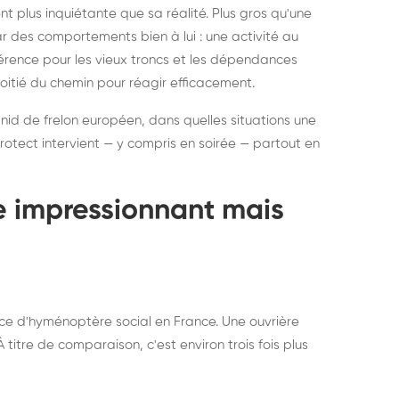
ratisation : éliminer
Traitemen
 plus inquiétante que sa réalité. Plus gros qu'une
rablement rats et
de lit : de
par des comportements bien à lui : une activité au
uris, partout en France
partout e
éférence pour les vieux troncs et les dépendances
moitié du chemin pour réagir efficacement.
 nid de frelon européen, dans quelles situations une
otect intervient — y compris en soirée — partout en
te impressionnant mais
ce d'hyménoptère social en France. Une ouvrière
titre de comparaison, c'est environ trois fois plus