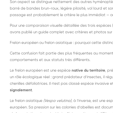
Son aspect se distingue nettement des autres hyménoptèr
barré de bandes brun-roux, légère pilosité, vol lourd et s
passage est probablement le critère le plus immédiat — on 
Pour une comparaison visuelle détaillée des trois espèces (
avons publié un guide complet avec critères et photos sur 
Frelon européen ou frelon asiatique : pourquoi cette distinc
Cette confusion fait partie des plus fréquentes au moment
comportements et aux statuts très différents.
Le frelon européen est une espèce
native du territoire
, pr
un rôle écologique réel : grand prédateur d'insectes, il r
chenilles défoliatrices. Il n'est pas classé espèce invasive et
signalement
.
Le frelon asiatique
(Vespa velutina)
, à l'inverse, est une es
européen. Sa pression sur les colonies d'abeilles est do