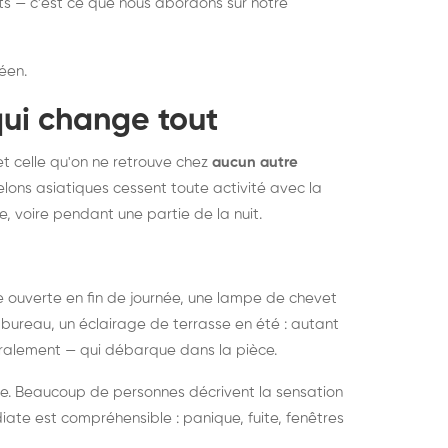
nts — c'est ce que nous abordons sur notre
éen.
qui change tout
et celle qu'on ne retrouve chez
aucun autre
lons asiatiques cessent toute activité avec la
e, voire pendant une partie de la nuit.
ée ouverte en fin de journée, une lampe de chevet
bureau, un éclairage de terrasse en été : autant
néralement — qui débarque dans la pièce.
rise. Beaucoup de personnes décrivent la sensation
ate est compréhensible : panique, fuite, fenêtres