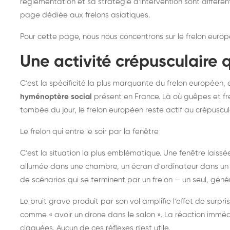
réglementation et sa stratégie d'intervention sont différe
page dédiée aux frelons asiatiques
.
Pour cette page, nous nous concentrons sur le frelon europ
Une activité crépusculaire 
C'est la spécificité la plus marquante du frelon européen, 
hyménoptère social
présent en France. Là où guêpes et fre
tombée du jour, le frelon européen reste actif au crépuscul
Le frelon qui entre le soir par la fenêtre
C'est la situation la plus emblématique. Une fenêtre laiss
allumée dans une chambre, un écran d'ordinateur dans un 
de scénarios qui se terminent par un frelon — un seul, gé
Le bruit grave produit par son vol amplifie l'effet de surp
comme « avoir un drone dans le salon ». La réaction immédi
claquées. Aucun de ces réflexes n'est utile.