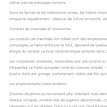
calme, peu de passages humains.
Dans les fermes et les habitations rurales, les frelons s'i
n'inspecte régulièrement : dessous de toiture en torchis, vie
Conduits de cheminée et charpentes
Les conduits de cheminée non utilisés sont des emplaceme
campagne. Le frelon entre par le haut, descend de quelque
élargie du conduit. Le bruit caractéristique remonte alors d
Les charpentes anciennes, accessibles par une lucarne ou
fréquentes. Le frelon européen aime les volumes amples — i
poutre dans une grange, parfaitement visible une fois qu'o
Les emplacements moins évidents
D'autres situations se rencontrent plus rarement mais dema
oiseaux occupés, anciens nids de pigeons abandonnés, cab
désertées par les abeilles. Dans tous ces cas, l'emplace