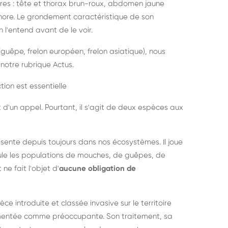
es : tête et thorax brun-roux, abdomen jaune
onore. Le grondement caractéristique de son
l'entend avant de le voir.
guêpe, frelon européen, frelon asiatique), nous
notre rubrique Actus.
tion est essentielle
 d'un appel. Pourtant, il s'agit de deux espèces aux
ésente depuis toujours dans nos écosystèmes. Il joue
égule les populations de mouches, de guêpes, de
 ne fait l'objet d'
aucune obligation de
pèce introduite et classée invasive sur le territoire
cumentée comme préoccupante. Son traitement, sa