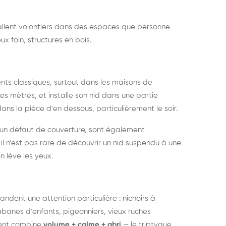
nstallent volontiers dans des espaces que personne
ux foin, structures en bois.
nts classiques, surtout dans les maisons de
s mètres, et installe son nid dans une partie
ans la pièce d'en dessous, particulièrement le soir.
 un défaut de couverture, sont également
l n'est pas rare de découvrir un nid suspendu à une
n lève les yeux.
ndent une attention particulière : nichoirs à
anes d'enfants, pigeonniers, vieux ruches
ment combine
volume + calme + abri
— le triptyque