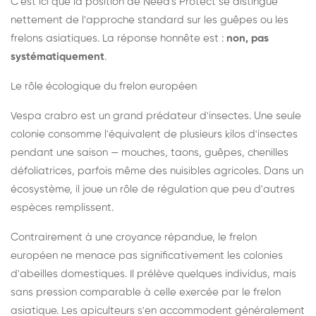
C'est ici que la position de Need's Protect se distingue
nettement de l'approche standard sur les guêpes ou les
frelons asiatiques. La réponse honnête est :
non, pas
systématiquement
.
Le rôle écologique du frelon européen
Vespa crabro est un grand prédateur d'insectes. Une seule
colonie consomme l'équivalent de plusieurs kilos d'insectes
pendant une saison — mouches, taons, guêpes, chenilles
défoliatrices, parfois même des nuisibles agricoles. Dans un
écosystème, il joue un rôle de régulation que peu d'autres
espèces remplissent.
Contrairement à une croyance répandue, le frelon
européen ne menace pas significativement les colonies
d'abeilles domestiques. Il prélève quelques individus, mais
sans pression comparable à celle exercée par le frelon
asiatique. Les apiculteurs s'en accommodent généralement