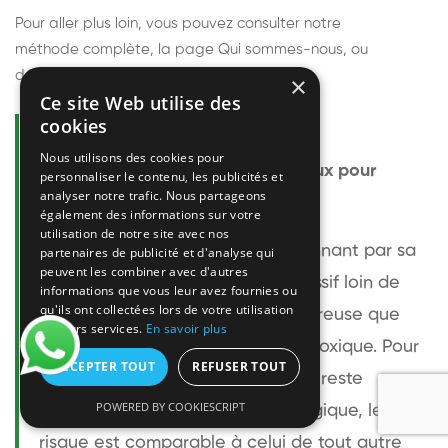
Pour aller plus loin, vous pouvez consulter notre
méthode complète
, la page
Qui sommes-nous
, ou
découvrir
nos techniciens
.
×
Ce site Web utilise des
cookies
Questions fréquentes
Nous utilisons des cookies pour
Le frelon européen est-il dangereux pour
personnaliser le contenu, les publicités et
analyser notre trafic. Nous partageons
l'homme ?
également des informations sur votre
utilisation de notre site avec nos
Le frelon européen est impressionnant par sa
partenaires de publicité et d'analyse qui
peuvent les combiner avec d'autres
taille mais relativement peu agressif loin de
informations que vous leur avez fournies ou
qu'ils ont collectées lors de votre utilisation
son nid. Sa piqûre est plus douloureuse que
de leurs services.
En savoir plus
celle d'une guêpe sans être plus toxique. Pour
ACCEPTER TOUT
REFUSER TOUT
une personne non allergique, elle reste
POWERED BY COOKIESCRIPT
bénigne. Pour une personne allergique, le
risque est comparable à celui de tout autre