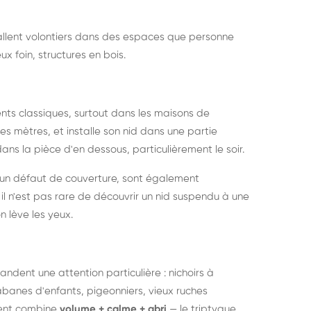
nstallent volontiers dans des espaces que personne
ux foin, structures en bois.
nts classiques, surtout dans les maisons de
s mètres, et installe son nid dans une partie
ans la pièce d'en dessous, particulièrement le soir.
 un défaut de couverture, sont également
l n'est pas rare de découvrir un nid suspendu à une
n lève les yeux.
ndent une attention particulière : nichoirs à
anes d'enfants, pigeonniers, vieux ruches
ment combine
volume + calme + abri
— le triptyque