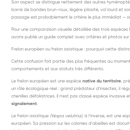
Son aspect se distingue nettement des autres hyménoptèr
barré de bandes brun-roux, légère pilosité, vol lourd et s
passage est probablement le critère le plus immédiat — on 
Pour une comparaison visuelle détaillée des trois espèces (
avons publié un guide complet avec critères et photos sur 
Frelon européen ou frelon asiatique : pourquoi cette distinc
Cette confusion fait partie des plus fréquentes au moment
comportements et aux statuts très différents.
Le frelon européen est une espèce
native du territoire
, pr
un rôle écologique réel : grand prédateur d'insectes, il r
chenilles défoliatrices. Il n'est pas classé espèce invasive et
signalement
.
Le frelon asiatique
(Vespa velutina)
, à l'inverse, est une es
européen. Sa pression sur les colonies d'abeilles est do