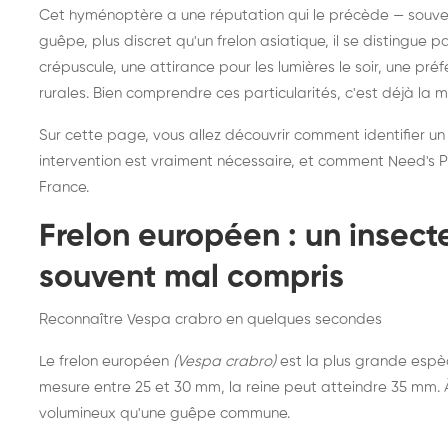
Destruction de nid de
Dé
Cet hyménoptère a une réputation qui le précède — souvent
frelons asiatiques :
du
guêpe, plus discret qu'un frelon asiatique, il se distingue 
intervention partout en
so
crépuscule, une attirance pour les lumières le soir, une pr
rurales. Bien comprendre ces particularités, c'est déjà la 
France
Sur cette page, vous allez découvrir comment identifier un
intervention est vraiment nécessaire, et comment Need's Pr
France.
Frelon européen : un insec
souvent mal compris
Reconnaître Vespa crabro en quelques secondes
Le frelon européen
(Vespa crabro)
est la plus grande espè
mesure entre 25 et 30 mm, la reine peut atteindre 35 mm. À 
volumineux qu'une guêpe commune.