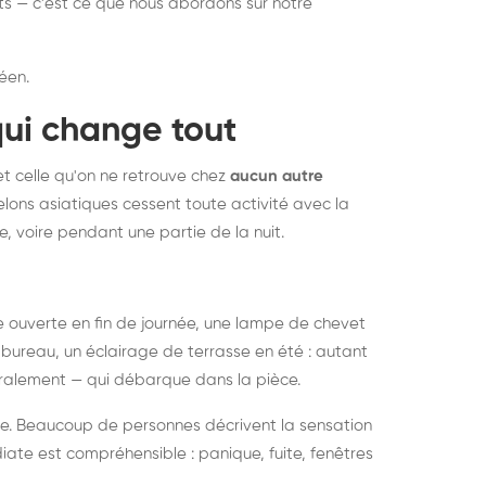
nts — c'est ce que nous abordons sur notre
éen.
qui change tout
et celle qu'on ne retrouve chez
aucun autre
lons asiatiques cessent toute activité avec la
e, voire pendant une partie de la nuit.
ée ouverte en fin de journée, une lampe de chevet
bureau, un éclairage de terrasse en été : autant
néralement — qui débarque dans la pièce.
rise. Beaucoup de personnes décrivent la sensation
ate est compréhensible : panique, fuite, fenêtres