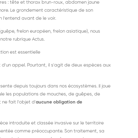
es : tête et thorax brun-roux, abdomen jaune
onore. Le grondement caractéristique de son
l'entend avant de le voir.
guêpe, frelon européen, frelon asiatique), nous
notre rubrique Actus.
tion est essentielle
 d'un appel. Pourtant, il s'agit de deux espèces aux
ésente depuis toujours dans nos écosystèmes. Il joue
égule les populations de mouches, de guêpes, de
 ne fait l'objet d'
aucune obligation de
pèce introduite et classée invasive sur le territoire
cumentée comme préoccupante. Son traitement, sa