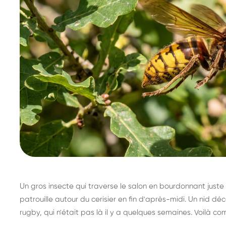
Un gros insecte qui traverse le salon en bourdonnant juste 
patrouille autour du cerisier en fin d'après-midi. Un nid 
rugby, qui n'était pas là il y a quelques semaines. Voilà co