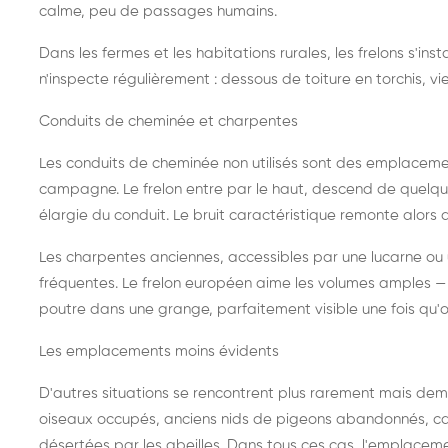
calme, peu de passages humains.
Dans les fermes et les habitations rurales, les frelons s'i
n'inspecte régulièrement : dessous de toiture en torchis, vie
Conduits de cheminée et charpentes
Les conduits de cheminée non utilisés sont des emplaceme
campagne. Le frelon entre par le haut, descend de quelque
élargie du conduit. Le bruit caractéristique remonte alors d
Les charpentes anciennes, accessibles par une lucarne ou
fréquentes. Le frelon européen aime les volumes amples — i
poutre dans une grange, parfaitement visible une fois qu'o
Les emplacements moins évidents
D'autres situations se rencontrent plus rarement mais dema
oiseaux occupés, anciens nids de pigeons abandonnés, cab
désertées par les abeilles. Dans tous ces cas, l'emplace