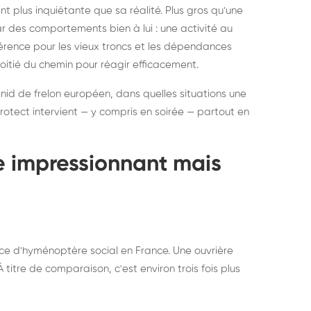
ratisation : éliminer
Traitemen
 plus inquiétante que sa réalité. Plus gros qu'une
rablement rats et
de lit : de
par des comportements bien à lui : une activité au
uris, partout en France
partout e
éférence pour les vieux troncs et les dépendances
moitié du chemin pour réagir efficacement.
 nid de frelon européen, dans quelles situations une
otect intervient — y compris en soirée — partout en
te impressionnant mais
ce d'hyménoptère social en France. Une ouvrière
titre de comparaison, c'est environ trois fois plus