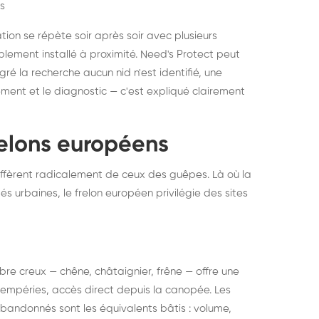
s
ation se répète soir après soir avec plusieurs
ablement installé à proximité. Need's Protect peut
algré la recherche aucun nid n'est identifié, une
ment et le diagnostic — c'est expliqué clairement
frelons européens
ffèrent radicalement de ceux des guêpes. Là où la
tés urbaines, le frelon européen privilégie des sites
 arbre creux — chêne, châtaignier, frêne — offre une
intempéries, accès direct depuis la canopée. Les
abandonnés sont les équivalents bâtis : volume,