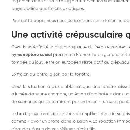
réglementation et sa stratégie d'intervention sont différe
page dédiée aux frelons asiatiques
.
Pour cette page, nous nous concentrons sur le frelon europ
Une activité crépusculaire 
C'est la spécificité la plus marquante du frelon européen, 
hyménoptère social
présent en France. Là où guêpes et fre
tombée du jour, le frelon européen reste actif au crépuscul
Le frelon qui entre le soir par la fenêtre
C'est la situation la plus emblématique. Une fenêtre laiss
allumée dans une chambre, un écran d'ordinateur dans un 
de scénarios qui se terminent par un frelon — un seul, gé
Le bruit grave produit par son vol amplifie l'effet de surp
comme « avoir un drone dans le salon ». La réaction immédi
claquées. Aucun de ces réflexes n'est utile.