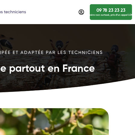
09 78 23 23 23
s techniciens
numéro non surtaxé, prix d’un appel LOCA
IPÉE ET ADAPTÉE PAR LES TECHNICIENS
ide partout en France