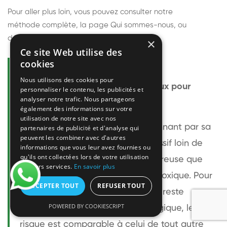
Pour aller plus loin, vous pouvez consulter notre
méthode complète
, la page
Qui sommes-nous
, ou
découvrir
nos techniciens
.
×
Ce site Web utilise des
cookies
Questions fréquentes
Nous utilisons des cookies pour
Le frelon européen est-il dangereux pour
personnaliser le contenu, les publicités et
analyser notre trafic. Nous partageons
l'homme ?
également des informations sur votre
utilisation de notre site avec nos
Le frelon européen est impressionnant par sa
partenaires de publicité et d'analyse qui
peuvent les combiner avec d'autres
taille mais relativement peu agressif loin de
informations que vous leur avez fournies ou
qu'ils ont collectées lors de votre utilisation
son nid. Sa piqûre est plus douloureuse que
de leurs services.
En savoir plus
celle d'une guêpe sans être plus toxique. Pour
ACCEPTER TOUT
REFUSER TOUT
une personne non allergique, elle reste
POWERED BY COOKIESCRIPT
bénigne. Pour une personne allergique, le
risque est comparable à celui de tout autre