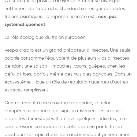
C'est ici que la position de Need's Protect se distingue
nettement de l'approche standard sur les guêpes ou les
frelons asiatiques. La réponse honnête est :
non, pas
systématiquement
.
Le rôle écologique du frelon européen
Vespa crabro est un grand prédateur d'insectes. Une seule
colonie consomme l'équivalent de plusieurs kilos d'insectes
pendant une saison — mouches, taons, guêpes, chenilles
défoliatrices, parfois même des nuisibles agricoles. Dans un
écosystème, il joue un rôle de régulation que peu d'autres
espèces remplissent.
Contrairement à une croyance répandue, le frelon
européen ne menace pas significativement les colonies
d'abeilles domestiques. Il prélève quelques individus, mais
sans pression comparable à celle exercée par le frelon
asiatique. Les apiculteurs s'en accommodent généralement