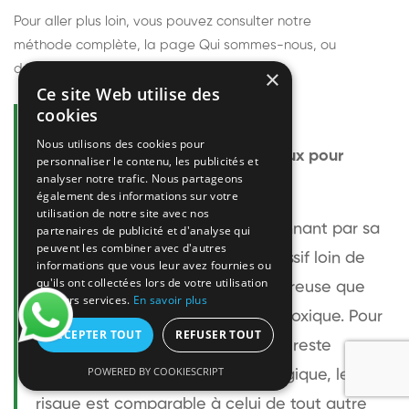
Pour aller plus loin, vous pouvez consulter notre
méthode complète
, la page
Qui sommes-nous
, ou
découvrir
nos techniciens
.
×
Ce site Web utilise des
cookies
Questions fréquentes
Nous utilisons des cookies pour
Le frelon européen est-il dangereux pour
personnaliser le contenu, les publicités et
analyser notre trafic. Nous partageons
l'homme ?
également des informations sur votre
utilisation de notre site avec nos
Le frelon européen est impressionnant par sa
partenaires de publicité et d'analyse qui
peuvent les combiner avec d'autres
taille mais relativement peu agressif loin de
informations que vous leur avez fournies ou
qu'ils ont collectées lors de votre utilisation
son nid. Sa piqûre est plus douloureuse que
de leurs services.
En savoir plus
celle d'une guêpe sans être plus toxique. Pour
ACCEPTER TOUT
REFUSER TOUT
une personne non allergique, elle reste
POWERED BY COOKIESCRIPT
bénigne. Pour une personne allergique, le
risque est comparable à celui de tout autre