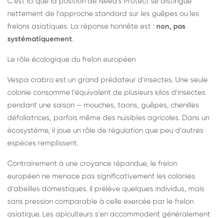
C'est ici que la position de Need's Protect se distingue
nettement de l'approche standard sur les guêpes ou les
frelons asiatiques. La réponse honnête est :
non, pas
systématiquement
.
Le rôle écologique du frelon européen
Vespa crabro est un grand prédateur d'insectes. Une seule
colonie consomme l'équivalent de plusieurs kilos d'insectes
pendant une saison — mouches, taons, guêpes, chenilles
défoliatrices, parfois même des nuisibles agricoles. Dans un
écosystème, il joue un rôle de régulation que peu d'autres
espèces remplissent.
Contrairement à une croyance répandue, le frelon
européen ne menace pas significativement les colonies
d'abeilles domestiques. Il prélève quelques individus, mais
sans pression comparable à celle exercée par le frelon
asiatique. Les apiculteurs s'en accommodent généralement