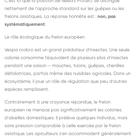
C'est ici que la position de Need's Protect se distingue
nettement de l'approche standard sur les guêpes ou les
frelons asiatiques. La réponse honnête est :
non, pas
systématiquement
.
Le rôle écologique du frelon européen
Vespa crabro est un grand prédateur d'insectes. Une seule
colonie consomme l'équivalent de plusieurs kilos d'insectes
pendant une saison — mouches, taons, guêpes, chenilles
défoliatrices, parfois même des nuisibles agricoles. Dans un
écosystème, il joue un rôle de régulation que peu d'autres
espèces remplissent.
Contrairement à une croyance répandue, le frelon
européen ne menace pas significativement les colonies
d'abeilles domestiques. Il prélève quelques individus, mais
sans pression comparable à celle exercée par le frelon
asiatique. Les apiculteurs s'en accommodent généralement