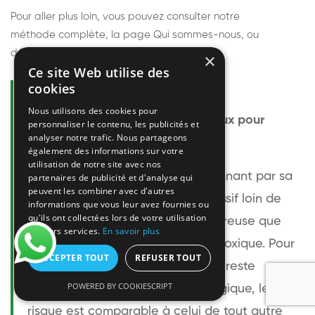
Pour aller plus loin, vous pouvez consulter notre
méthode complète
, la page
Qui sommes-nous
, ou
découvrir
nos techniciens
.
×
Ce site Web utilise des
cookies
Questions fréquentes
Nous utilisons des cookies pour
Le frelon européen est-il dangereux pour
personnaliser le contenu, les publicités et
analyser notre trafic. Nous partageons
l'homme ?
également des informations sur votre
utilisation de notre site avec nos
Le frelon européen est impressionnant par sa
partenaires de publicité et d'analyse qui
peuvent les combiner avec d'autres
taille mais relativement peu agressif loin de
informations que vous leur avez fournies ou
qu'ils ont collectées lors de votre utilisation
son nid. Sa piqûre est plus douloureuse que
de leurs services.
En savoir plus
celle d'une guêpe sans être plus toxique. Pour
ACCEPTER TOUT
REFUSER TOUT
une personne non allergique, elle reste
POWERED BY COOKIESCRIPT
bénigne. Pour une personne allergique, le
risque est comparable à celui de tout autre