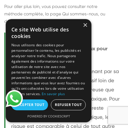
Pour aller plus loin, vous pouvez consulter notre
méthode complète
, la page
Qui sommes-nous
, ou
découvrir
nos techniciens
.
×
Ce site Web utilise des
cookies
Questions fréquentes
Nous utilisons des cookies pour
Le frelon européen est-il dangereux pour
personnaliser le contenu, les publicités et
analyser notre trafic. Nous partageons
l'homme ?
également des informations sur votre
utilisation de notre site avec nos
Le frelon européen est impressionnant par sa
partenaires de publicité et d'analyse qui
peuvent les combiner avec d'autres
taille mais relativement peu agressif loin de
informations que vous leur avez fournies ou
qu'ils ont collectées lors de votre utilisation
son nid. Sa piqûre est plus douloureuse que
de leurs services.
En savoir plus
celle d'une guêpe sans être plus toxique. Pour
ACCEPTER TOUT
REFUSER TOUT
une personne non allergique, elle reste
POWERED BY COOKIESCRIPT
bénigne. Pour une personne allergique, le
risque est comparable à celui de tout autre