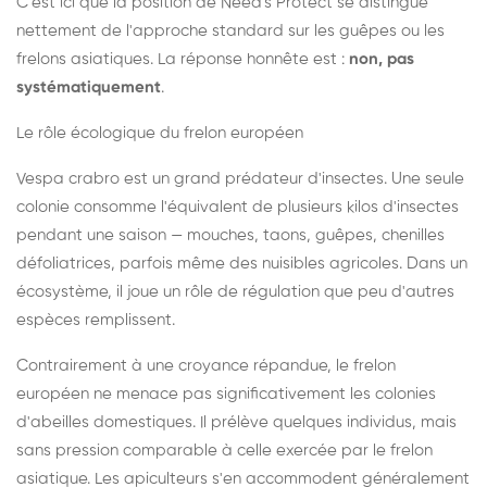
C'est ici que la position de Need's Protect se distingue
nettement de l'approche standard sur les guêpes ou les
frelons asiatiques. La réponse honnête est :
non, pas
systématiquement
.
Le rôle écologique du frelon européen
Vespa crabro est un grand prédateur d'insectes. Une seule
colonie consomme l'équivalent de plusieurs kilos d'insectes
pendant une saison — mouches, taons, guêpes, chenilles
défoliatrices, parfois même des nuisibles agricoles. Dans un
écosystème, il joue un rôle de régulation que peu d'autres
espèces remplissent.
Contrairement à une croyance répandue, le frelon
européen ne menace pas significativement les colonies
d'abeilles domestiques. Il prélève quelques individus, mais
sans pression comparable à celle exercée par le frelon
asiatique. Les apiculteurs s'en accommodent généralement