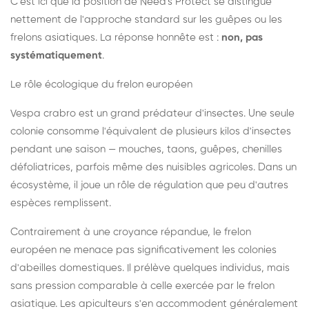
C'est ici que la position de Need's Protect se distingue
nettement de l'approche standard sur les guêpes ou les
frelons asiatiques. La réponse honnête est :
non, pas
systématiquement
.
Le rôle écologique du frelon européen
Vespa crabro est un grand prédateur d'insectes. Une seule
colonie consomme l'équivalent de plusieurs kilos d'insectes
pendant une saison — mouches, taons, guêpes, chenilles
défoliatrices, parfois même des nuisibles agricoles. Dans un
écosystème, il joue un rôle de régulation que peu d'autres
espèces remplissent.
Contrairement à une croyance répandue, le frelon
européen ne menace pas significativement les colonies
d'abeilles domestiques. Il prélève quelques individus, mais
sans pression comparable à celle exercée par le frelon
asiatique. Les apiculteurs s'en accommodent généralement