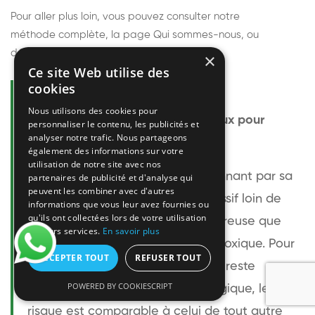
Pour aller plus loin, vous pouvez consulter notre
méthode complète
, la page
Qui sommes-nous
, ou
découvrir
nos techniciens
.
×
Ce site Web utilise des
cookies
Questions fréquentes
Nous utilisons des cookies pour
Le frelon européen est-il dangereux pour
personnaliser le contenu, les publicités et
analyser notre trafic. Nous partageons
l'homme ?
également des informations sur votre
utilisation de notre site avec nos
Le frelon européen est impressionnant par sa
partenaires de publicité et d'analyse qui
peuvent les combiner avec d'autres
taille mais relativement peu agressif loin de
informations que vous leur avez fournies ou
qu'ils ont collectées lors de votre utilisation
son nid. Sa piqûre est plus douloureuse que
de leurs services.
En savoir plus
celle d'une guêpe sans être plus toxique. Pour
ACCEPTER TOUT
REFUSER TOUT
une personne non allergique, elle reste
POWERED BY COOKIESCRIPT
bénigne. Pour une personne allergique, le
risque est comparable à celui de tout autre