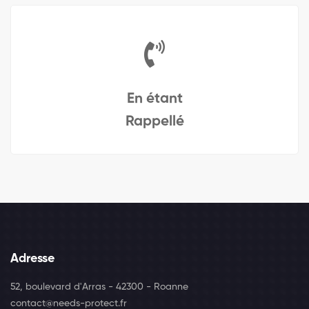
En étant
Rappellé
Adresse
52, boulevard d'Arras - 42300 - Roanne
contact@needs-protect.fr