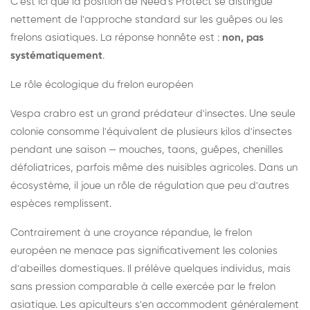
C'est ici que la position de Need's Protect se distingue
nettement de l'approche standard sur les guêpes ou les
frelons asiatiques. La réponse honnête est :
non, pas
systématiquement
.
Le rôle écologique du frelon européen
Vespa crabro est un grand prédateur d'insectes. Une seule
colonie consomme l'équivalent de plusieurs kilos d'insectes
pendant une saison — mouches, taons, guêpes, chenilles
défoliatrices, parfois même des nuisibles agricoles. Dans un
écosystème, il joue un rôle de régulation que peu d'autres
espèces remplissent.
Contrairement à une croyance répandue, le frelon
européen ne menace pas significativement les colonies
d'abeilles domestiques. Il prélève quelques individus, mais
sans pression comparable à celle exercée par le frelon
asiatique. Les apiculteurs s'en accommodent généralement