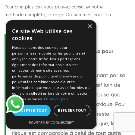
Pour aller plus loin, vous pouvez consulter notre
méthode complète
, la page
Qui sommes-nous
, ou
découvrir
nos techniciens
.
×
Ce site Web utilise des
cookies
Questions fréquentes
Nous utilisons des cookies pour
Le frelon européen est-il dangereux pour
personnaliser le contenu, les publicités et
analyser notre trafic. Nous partageons
l'homme ?
également des informations sur votre
utilisation de notre site avec nos
Le frelon européen est impressionnant par sa
partenaires de publicité et d'analyse qui
peuvent les combiner avec d'autres
taille mais relativement peu agressif loin de
informations que vous leur avez fournies ou
qu'ils ont collectées lors de votre utilisation
son nid. Sa piqûre est plus douloureuse que
de leurs services.
En savoir plus
celle d'une guêpe sans être plus toxique. Pour
ACCEPTER TOUT
REFUSER TOUT
une personne non allergique, elle reste
POWERED BY COOKIESCRIPT
bénigne. Pour une personne allergique, le
risque est comparable à celui de tout autre