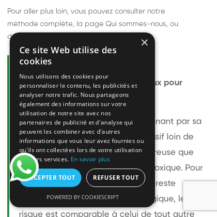
Pour aller plus loin, vous pouvez consulter notre
méthode complète
, la page
Qui sommes-nous
, ou
découvrir
nos techniciens
.
×
Ce site Web utilise des
cookies
Questions fréquentes
Nous utilisons des cookies pour
Le frelon européen est-il dangereux pour
personnaliser le contenu, les publicités et
analyser notre trafic. Nous partageons
l'homme ?
également des informations sur votre
utilisation de notre site avec nos
Le frelon européen est impressionnant par sa
partenaires de publicité et d'analyse qui
peuvent les combiner avec d'autres
taille mais relativement peu agressif loin de
informations que vous leur avez fournies ou
qu'ils ont collectées lors de votre utilisation
son nid. Sa piqûre est plus douloureuse que
de leurs services.
En savoir plus
celle d'une guêpe sans être plus toxique. Pour
ACCEPTER TOUT
REFUSER TOUT
une personne non allergique, elle reste
POWERED BY COOKIESCRIPT
bénigne. Pour une personne allergique, le
risque est comparable à celui de tout autre