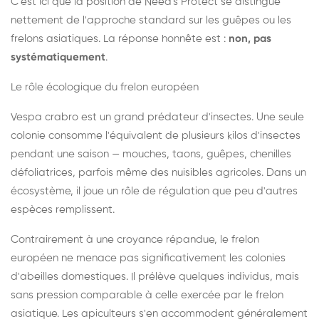
C'est ici que la position de Need's Protect se distingue
nettement de l'approche standard sur les guêpes ou les
frelons asiatiques. La réponse honnête est :
non, pas
systématiquement
.
Le rôle écologique du frelon européen
Vespa crabro est un grand prédateur d'insectes. Une seule
colonie consomme l'équivalent de plusieurs kilos d'insectes
pendant une saison — mouches, taons, guêpes, chenilles
défoliatrices, parfois même des nuisibles agricoles. Dans un
écosystème, il joue un rôle de régulation que peu d'autres
espèces remplissent.
Contrairement à une croyance répandue, le frelon
européen ne menace pas significativement les colonies
d'abeilles domestiques. Il prélève quelques individus, mais
sans pression comparable à celle exercée par le frelon
asiatique. Les apiculteurs s'en accommodent généralement