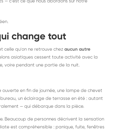
nts — c'est ce que nous abordons sur notre
éen.
qui change tout
et celle qu'on ne retrouve chez
aucun autre
lons asiatiques cessent toute activité avec la
e, voire pendant une partie de la nuit.
ée ouverte en fin de journée, une lampe de chevet
bureau, un éclairage de terrasse en été : autant
néralement — qui débarque dans la pièce.
rise. Beaucoup de personnes décrivent la sensation
ate est compréhensible : panique, fuite, fenêtres