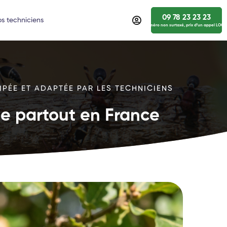
09 78 23 23 23
s techniciens
numéro non surtaxé, prix d’un appel LOCA
IPÉE ET ADAPTÉE PAR LES TECHNICIENS
ide partout en France