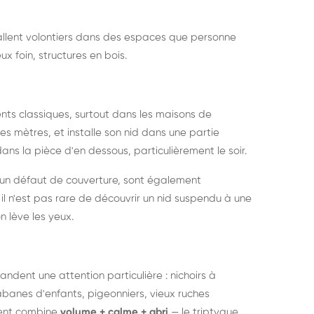
nstallent volontiers dans des espaces que personne
ux foin, structures en bois.
nts classiques, surtout dans les maisons de
s mètres, et installe son nid dans une partie
ans la pièce d'en dessous, particulièrement le soir.
 un défaut de couverture, sont également
l n'est pas rare de découvrir un nid suspendu à une
n lève les yeux.
ndent une attention particulière : nichoirs à
anes d'enfants, pigeonniers, vieux ruches
ment combine
volume + calme + abri
— le triptyque