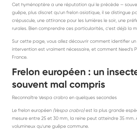
Destruction de nid de
Dé
Cet hyménoptère a une réputation qui le précède — souvent
frelons asiatiques :
du
guêpe, plus discret qu'un frelon asiatique, il se distingue 
intervention partout en
so
crépuscule, une attirance pour les lumières le soir, une pr
rurales. Bien comprendre ces particularités, c'est déjà la 
France
Sur cette page, vous allez découvrir comment identifier un
intervention est vraiment nécessaire, et comment Need's Pr
France.
Frelon européen : un insec
souvent mal compris
Reconnaître Vespa crabro en quelques secondes
Le frelon européen
(Vespa crabro)
est la plus grande espè
mesure entre 25 et 30 mm, la reine peut atteindre 35 mm. À 
volumineux qu'une guêpe commune.