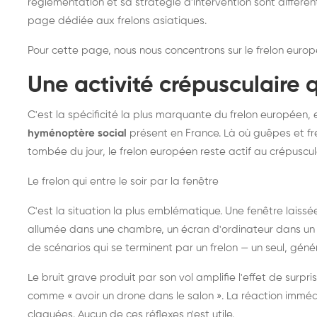
réglementation et sa stratégie d'intervention sont différe
page dédiée aux frelons asiatiques
.
Pour cette page, nous nous concentrons sur le frelon europ
Une activité crépusculaire 
C'est la spécificité la plus marquante du frelon européen, 
hyménoptère social
présent en France. Là où guêpes et fre
tombée du jour, le frelon européen reste actif au crépuscul
Le frelon qui entre le soir par la fenêtre
C'est la situation la plus emblématique. Une fenêtre laiss
allumée dans une chambre, un écran d'ordinateur dans un 
de scénarios qui se terminent par un frelon — un seul, gé
Le bruit grave produit par son vol amplifie l'effet de surp
comme « avoir un drone dans le salon ». La réaction immédi
claquées. Aucun de ces réflexes n'est utile.