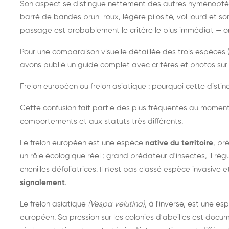
Son aspect se distingue nettement des autres hyménoptèr
barré de bandes brun-roux, légère pilosité, vol lourd et s
passage est probablement le critère le plus immédiat — on 
Pour une comparaison visuelle détaillée des trois espèces (
avons publié un guide complet avec critères et photos sur 
Frelon européen ou frelon asiatique : pourquoi cette distinc
Cette confusion fait partie des plus fréquentes au moment
comportements et aux statuts très différents.
Le frelon européen est une espèce
native du territoire
, pr
un rôle écologique réel : grand prédateur d'insectes, il r
chenilles défoliatrices. Il n'est pas classé espèce invasive et
signalement
.
Le frelon asiatique
(Vespa velutina)
, à l'inverse, est une es
européen. Sa pression sur les colonies d'abeilles est do