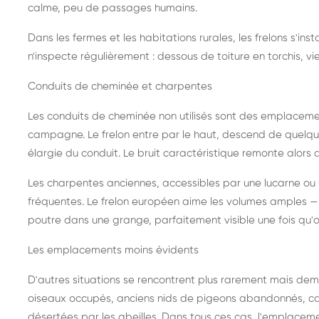
calme, peu de passages humains.
Dans les fermes et les habitations rurales, les frelons s'i
n'inspecte régulièrement : dessous de toiture en torchis, vie
Conduits de cheminée et charpentes
Les conduits de cheminée non utilisés sont des emplaceme
campagne. Le frelon entre par le haut, descend de quelque
élargie du conduit. Le bruit caractéristique remonte alors d
Les charpentes anciennes, accessibles par une lucarne ou
fréquentes. Le frelon européen aime les volumes amples — i
poutre dans une grange, parfaitement visible une fois qu'o
Les emplacements moins évidents
D'autres situations se rencontrent plus rarement mais dema
oiseaux occupés, anciens nids de pigeons abandonnés, cab
désertées par les abeilles. Dans tous ces cas, l'emplace