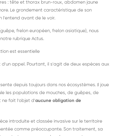
es : tête et thorax brun-roux, abdomen jaune
onore. Le grondement caractéristique de son
l'entend avant de le voir.
guêpe, frelon européen, frelon asiatique), nous
notre rubrique Actus.
tion est essentielle
 d'un appel. Pourtant, il s'agit de deux espèces aux
ésente depuis toujours dans nos écosystèmes. Il joue
égule les populations de mouches, de guêpes, de
 ne fait l'objet d'
aucune obligation de
pèce introduite et classée invasive sur le territoire
cumentée comme préoccupante. Son traitement, sa