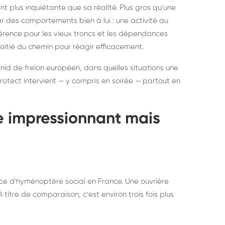
ratisation : éliminer
Traitemen
 plus inquiétante que sa réalité. Plus gros qu'une
rablement rats et
de lit : de
par des comportements bien à lui : une activité au
uris, partout en France
partout e
éférence pour les vieux troncs et les dépendances
moitié du chemin pour réagir efficacement.
 nid de frelon européen, dans quelles situations une
otect intervient — y compris en soirée — partout en
te impressionnant mais
ce d'hyménoptère social en France. Une ouvrière
titre de comparaison, c'est environ trois fois plus