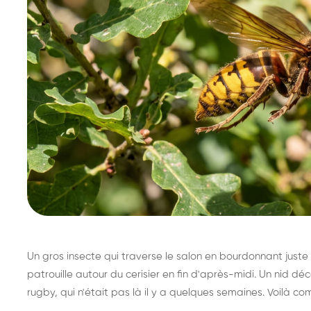
Un gros insecte qui traverse le salon en bourdonnant juste 
patrouille autour du cerisier en fin d'après-midi. Un nid 
rugby, qui n'était pas là il y a quelques semaines. Voilà co