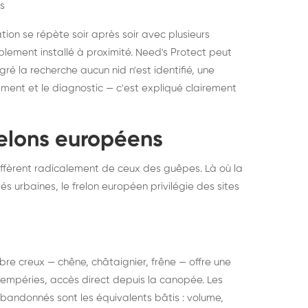
s
ation se répète soir après soir avec plusieurs
ablement installé à proximité. Need's Protect peut
algré la recherche aucun nid n'est identifié, une
ment et le diagnostic — c'est expliqué clairement
frelons européens
ffèrent radicalement de ceux des guêpes. Là où la
tés urbaines, le frelon européen privilégie des sites
 arbre creux — chêne, châtaignier, frêne — offre une
intempéries, accès direct depuis la canopée. Les
abandonnés sont les équivalents bâtis : volume,